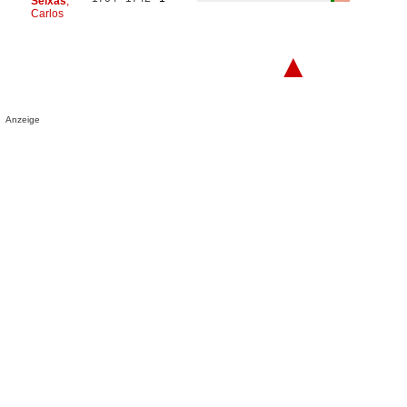
Seixas
,
Carlos
▲
Anzeige