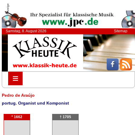
Anzeige
Samstag, 8. August 2026
Sitemap
≡
≡
Pedro de Araújo
portug. Organist und Komponist
* 1662
† 1705