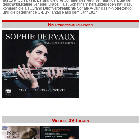
auf zwei CDs passt. Es sind die drei Sonaten des Neunzehnjährigen, die der
geschäftstüchtige Verleger Diabelli als „Sonatinen“ herausgegeben hat, dazu
kommen die als „Grand Duo“ veröffentlichte Sonate A-Dur, das h-Moll-Rondo
und die bedeutende C-Dur-Fantasie aus dem Jahr 1827.
Neuveröffentlichungen
Weitere 39 Themen