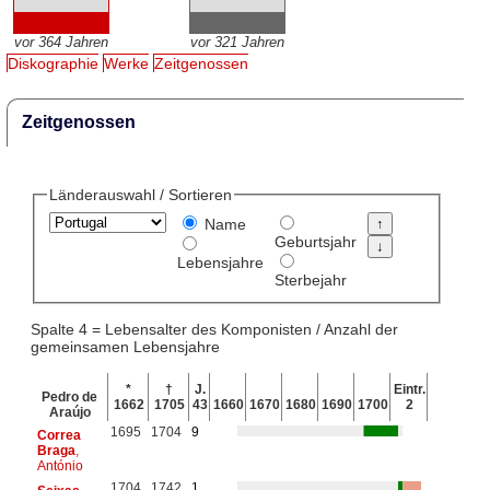
vor 364 Jahren
vor 321 Jahren
Diskographie
Werke
Zeitgenossen
Zeitgenossen
Länderauswahl / Sortieren
Name
Geburtsjahr
Lebensjahre
Sterbejahr
Spalte 4 = Lebensalter des Komponisten / Anzahl der
gemeinsamen Lebensjahre
*
†
J.
Eintr.
Pedro de
1662
1705
43
1660
1670
1680
1690
1700
2
Araújo
1695
1704
9
Correa
Braga
,
António
1704
1742
1