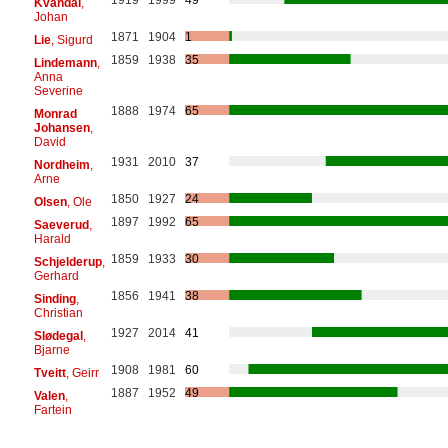
Kvandal
,
Johan
1871
1904
1
Lie
, Sigurd
1859
1938
35
Lindemann
,
Anna
Severine
1888
1974
65
Monrad
Johansen
,
David
1931
2010
37
Nordheim
,
Arne
1850
1927
24
Olsen
, Ole
1897
1992
65
Saeverud
,
Harald
1859
1933
30
Schjelderup
,
Gerhard
1856
1941
38
Sinding
,
Christian
1927
2014
41
Slødegal
,
Bjarne
1908
1981
60
Tveitt
, Geirr
1887
1952
49
Valen
,
Fartein