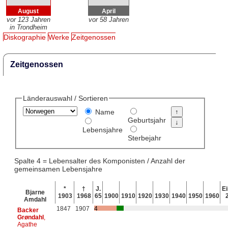
August
April
vor 123 Jahren
vor 58 Jahren
in Trondheim
Diskographie
Werke
Zeitgenossen
Zeitgenossen
Länderauswahl / Sortieren
Name
Geburtsjahr
Lebensjahre
Sterbejahr
Spalte 4 = Lebensalter des Komponisten / Anzahl der
gemeinsamen Lebensjahre
*
†
J.
Ei
Bjarne
1903
1968
65
1900
1910
1920
1930
1940
1950
1960
Amdahl
1847
1907
4
Backer
Grøndahl
,
Agathe