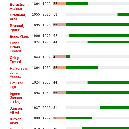
1864
1925
22
Borgstrøm
,
Hjalmar
1955
2020
13
Brattland
,
Arne
1895
1978
65
Brustad
,
Bjarne
1906
1979
62
Egge
, Klaus
1924
1976
44
Fliflet
Bræin
,
Edvard
1843
1907
4
Grieg
,
Edvard
1864
1935
32
Halvorsen
,
Johan
August
1924
2013
44
Hovland
,
Egil
1894
1969
65
Irgens-
Jensen
,
Ludvig
1937
2019
31
Janson
,
Alfred
1899
1929
26
Kleven
,
Arvid
1919
1999
49