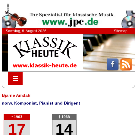
Anzeige
Samstag, 8. August 2026
Sitemap
≡
≡
Bjarne Amdahl
norw. Komponist, Pianist und Dirigent
* 1903
† 1968
17
14