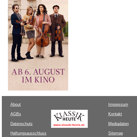
About
Impressum
AGBs
Kontakt
Datenschutz
Mediadaten
Haftungsausschluss
Sitemap