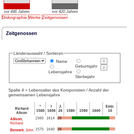
vor 446 Jahren
vor 420 Jahren
Diskographie
Werke
Zeitgenossen
Zeitgenossen
Länderauswahl / Sortieren
Name
Geburtsjahr
Lebensjahre
Sterbejahr
Spalte 4 = Lebensalter des Komponisten / Anzahl der
gemeinsamen Lebensjahre
*
†
J.
Eintr.
Richard
1580
1606
26
1580
1590
1600
10
Alison
1560
1614
26
Allison
,
Richard
1575
1640
26
Bennett
, John