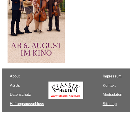
About
Impressum
AGBs
Kontakt
Datenschutz
Mediadaten
Haftungsausschluss
Sitemap