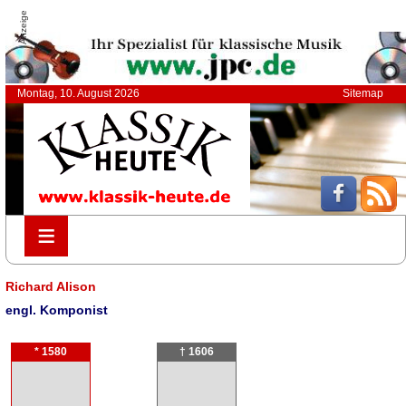
Anzeige
Montag, 10. August 2026
Sitemap
≡
≡
Richard Alison
engl. Komponist
* 1580
† 1606