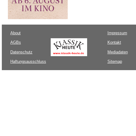
About
Impressum
AGBs
Kontakt
Datenschutz
Mediadaten
Haftungsausschluss
Sitemap