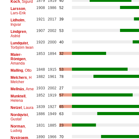
1879
1919
40
Koch
, Sigurd
1908
1986
52
Larsson
,
Lars-Erik
1921
2017
39
Lidholm
,
Ingvar
1907
2002
53
Lindgren
,
Astrid
1920
2000
40
Lundquist
,
Torbjörn Iwan
1853
1894
32
Maier-
Röntgen
,
Amanda
1848
1915
53
Malling
, Otto
1882
1961
78
Melchers
, H
Melcher
1933
2002
27
Mellnäs
, Arne
1852
1919
57
Munktell
,
Helena
1839
1927
65
Netzel
, Laura
1886
1949
63
Nordqvist
,
Gustaf
1831
1885
23
Norman
,
Ludvig
1890
1966
70
Nystroem
,