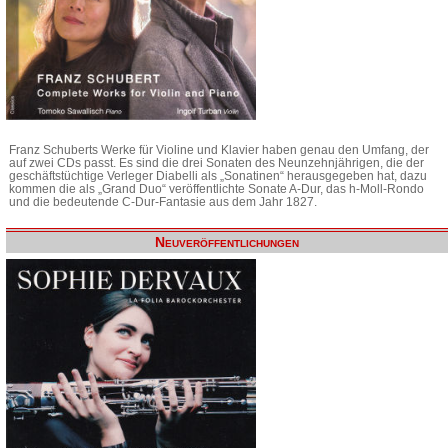
Franz Schuberts Werke für Violine und Klavier haben genau den Umfang, der
auf zwei CDs passt. Es sind die drei Sonaten des Neunzehnjährigen, die der
geschäftstüchtige Verleger Diabelli als „Sonatinen“ herausgegeben hat, dazu
kommen die als „Grand Duo“ veröffentlichte Sonate A-Dur, das h-Moll-Rondo
und die bedeutende C-Dur-Fantasie aus dem Jahr 1827.
Neuveröffentlichungen