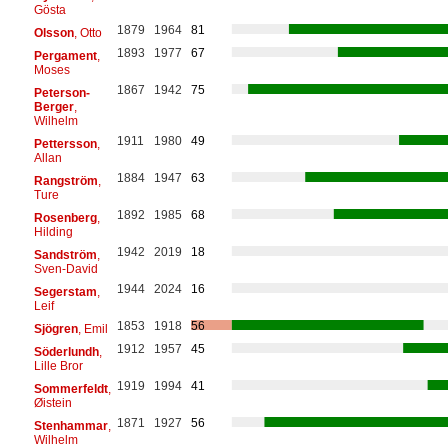
Gösta
1879
1964
81
Olsson
, Otto
1893
1977
67
Pergament
,
Moses
1867
1942
75
Peterson-
Berger
,
Wilhelm
1911
1980
49
Pettersson
,
Allan
1884
1947
63
Rangström
,
Ture
1892
1985
68
Rosenberg
,
Hilding
1942
2019
18
Sandström
,
Sven-David
1944
2024
16
Segerstam
,
Leif
1853
1918
56
Sjögren
, Emil
1912
1957
45
Söderlundh
,
Lille Bror
1919
1994
41
Sommerfeldt
,
Øistein
1871
1927
56
Stenhammar
,
Wilhelm