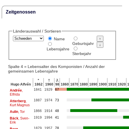
Zeitgenossen
Länderauswahl / Sortieren
Name
Geburtsjahr
Lebensjahre
Sterbejahr
Spalte 4 = Lebensalter des Komponisten / Anzahl der
gemeinsamen Lebensjahre
*
†
J.
Hugo Alfvén
1862
1960
98
1860
1870
1880
1890
1900
1910
1920
1841
1929
67
Andrée
,
Elfrida
1887
1974
73
Atterberg
,
Kurt Magnus
1866
1914
48
Aulin
, Tor
1919
1994
41
Bäck
, Sven-
Erik
1879
1957
78
Berg
,