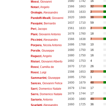
1680
1742
16
Mossi
, Giovanni
1566
1663
32
Notari
, Angelo
1555
1633
2
Orologio
, Alessandro
1620
1669
38
Pandolfi-Mealli
, Giovanni
1637
1710
59
Pasquini
, Bernardo
1561
1633
2
Peri
, Jacopo
1678
1760
18
Piani
, Giovanni Antonio
1566
1638
7
Piccinini
, Alessandro
1686
1768
10
Porpora
, Nicola Antonio
1680
1750
16
Porsile
, Giuseppe
1680
1750
16
Ragazzi
, Angelo
1692
1753
4
Ristori
, Giovanni Alberto
1670
1710
26
Rossi
, Camilla de
1598
1653
22
Rossi
, Luigi
1695
1750
1
Sammartini
, Giuseppe
1600
1679
48
Sances
, Giovanni Felice
1679
1744
17
Sarri
, Domenico Natale
1679
1744
17
Sarro
, Domenico Natale
1630
1680
49
Sartorio
, Antonio
1660
1725
36
Scarlatti
, Alessandro