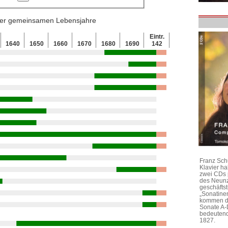
 der gemeinsamen Lebensjahre
Eintr.
1640
1650
1660
1670
1680
1690
142
Franz Sch
Klavier h
zwei CDs 
des Neunz
geschäftst
„Sonatine
kommen di
Sonate A-
bedeutend
1827.