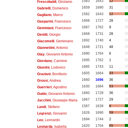
1583
1643
12
Frescobaldi
, Girolamo
1659
1690
31
Gabrielli
, Domenico
1582
1643
12
Gagliano
, Marco
1668
1727
28
Gasparini
, Francesco
1687
1762
9
Geminiani
, Francesco
1668
1731
28
Gentili
, Giorgio
1692
1740
4
Giacomelli
, Geminiano
1648
1721
48
Giannettini
, Antonio
1690
1764
6
Giay
, Giovanni Antonio
1695
1762
1
Giordano
, Carmine
1685
1743
11
Giustini
, Lodovico
1605
1664
33
Graziani
, Bonifazio
1660
1696
36
Grossi
, Andrea
1630
1684
53
Guerrieri
, Agostino
1660
1728
36
Guido
, Giovanni Antonio
1667
1727
29
Jacchini
, Giuseppe Maria
1587
1639
8
Landi
, Stefano
1626
1690
59
Legrenzi
, Giovanni
1694
1744
2
Leo
, Leonardo
1620
1704
65
Leonarda
, Isabella