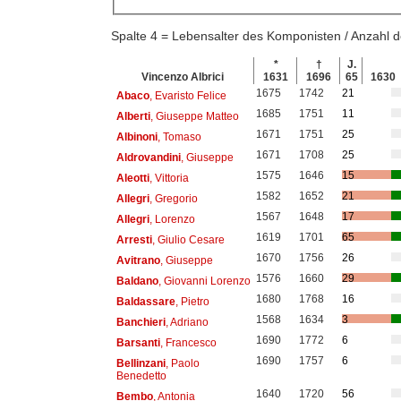
Spalte 4 = Lebensalter des Komponisten / Anzahl
*
†
J.
Vincenzo Albrici
1631
1696
65
1630
1675
1742
21
Abaco
, Evaristo Felice
1685
1751
11
Alberti
, Giuseppe Matteo
1671
1751
25
Albinoni
, Tomaso
1671
1708
25
Aldrovandini
, Giuseppe
1575
1646
15
Aleotti
, Vittoria
1582
1652
21
Allegri
, Gregorio
1567
1648
17
Allegri
, Lorenzo
1619
1701
65
Arresti
, Giulio Cesare
1670
1756
26
Avitrano
, Giuseppe
1576
1660
29
Baldano
, Giovanni Lorenzo
1680
1768
16
Baldassare
, Pietro
1568
1634
3
Banchieri
, Adriano
1690
1772
6
Barsanti
, Francesco
1690
1757
6
Bellinzani
, Paolo
Benedetto
1640
1720
56
Bembo
, Antonia