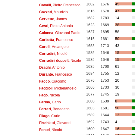
1602
1676
45
Cavalli
, Pietro Francesco
1616
1678
47
Cazzati
, Maurizio
1682
1783
14
Cervetto
, James
1623
1669
38
Cesti
, Pietro Antonio
1637
1695
58
Colonna
, Giovanni Paolo
1615
1681
50
Corbetta
, Francesco
1653
1713
43
Corelli
, Arcangelo
1585
1646
15
Corradini
, Nicolò
1585
1646
15
Corradini doppelt
, Nicolò
1635
1700
61
Draghi
, Antonio
1684
1755
12
Durante
, Francesco
1676
1753
20
Facco
, Giacomo
1666
1733
30
Faggioli
, Michelangelo
1677
1745
19
Fago
, Nicola
1600
1639
8
Farina
, Carlo
1603
1681
50
Ferrari
, Benedetto
1589
1644
13
Filago
, Carlo
1692
1743
4
Fischietti
, Giovanni
1600
1647
16
Fontei
, Nicolò