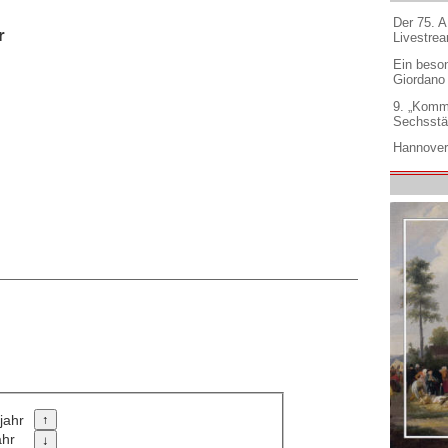
Der 75. 
r
Livestre
Ein beso
Giordano
9. „Komm
Sechsstä
Hannover
jahr
ahr