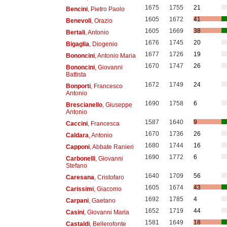
1675
1755
21
Bencini
, Pietro Paolo
1605
1672
41
Benevoli
, Orazio
1605
1669
38
Bertali
, Antonio
1676
1745
20
Bigaglia
, Diogenio
1677
1726
19
Bononcini
, Antonio Maria
1670
1747
26
Bononcini
, Giovanni
Battista
1672
1749
24
Bonporti
, Francesco
Antonio
1690
1758
6
Brescianello
, Giuseppe
Antonio
1587
1640
9
Caccini
, Francesca
1670
1736
26
Caldara
, Antonio
1680
1744
16
Capponi
, Abbate Ranieri
1690
1772
6
Carbonelli
, Giovanni
Stefano
1640
1709
56
Caresana
, Cristofaro
1605
1674
43
Carissimi
, Giacomo
1692
1785
4
Carpani
, Gaetano
1652
1719
44
Casini
, Giovanni Maria
1581
1649
18
Castaldi
, Bellerofonte