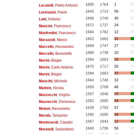
1695
1764
1
Locatelli
, Pietro Antonio
1640
1713
56
Lorenzani
, Paolo
1666
1740
30
Lotti
, Antonio
1672
1737
24
Mancini
, Francesco
1684
1762
12
Manfredini
, Francesco
1602
1662
31
Marazzoli
, Marco
1669
1747
27
Marcello
, Alessandro
1686
1739
10
Marcello
, Benedetto
1594
1663
32
Marini
, Biagio
1670
1717
26
Marini
, Carlo Antonio
1594
1663
32
Marini
, Biagio
1664
1740
32
Mascitti
, Michele
1650
1709
46
Matteis
, Nicola
1597
1646
15
Mazzocchi
, Virgilio
1592
1665
34
Mazzocchi
, Domenico
1639
1703
57
Melani
, Alessandro
1595
1665
34
Merula
, Tarquinio
1567
1643
12
Monteverdi
, Claudio
1640
1706
56
Moratelli
, Sebastiano