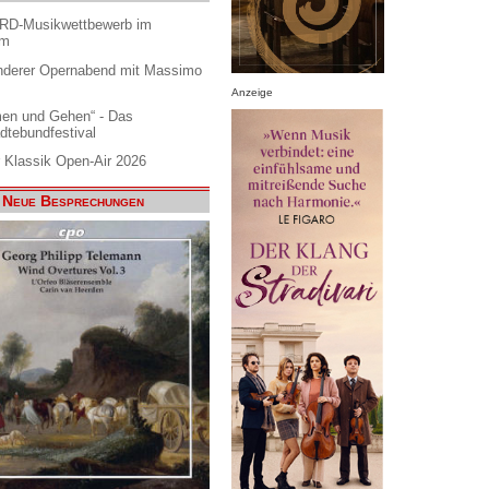
ARD-Musikwettbewerb im
am
nderer Opernabend mit Massimo
Anzeige
en und Gehen“ - Das
dtebundfestival
 Klassik Open-Air 2026
Neue Besprechungen