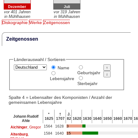
Dezember
Juli
vor 401 Jahren
vor 319 Jahren
in Mühlhausen
in Mühlhausen
Diskographie
Werke
Zeitgenossen
Zeitgenossen
Länderauswahl / Sortieren
Name
Geburtsjahr
Lebensjahre
Sterbejahr
Spalte 4 = Lebensalter des Komponisten / Anzahl der
gemeinsamen Lebensjahre
*
†
J.
Johann Rudolf
1625
1707
82
1620
1630
1640
1650
1660
1670
16
Ahle
1564
1628
3
Aichinger
, Gregor
1584
1640
15
Altenburg
,