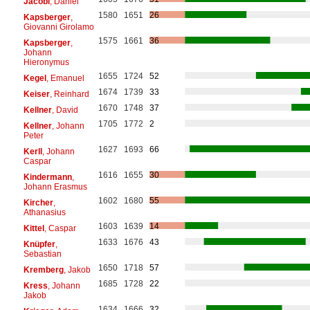
Jacobi
, Daniel
1580
1651
26
Kapsberger
,
Giovanni Girolamo
1575
1661
36
Kapsberger
,
Johann
Hieronymus
1655
1724
52
Kegel
, Emanuel
1674
1739
33
Keiser
, Reinhard
1670
1748
37
Kellner
, David
1705
1772
2
Kellner
, Johann
Peter
1627
1693
66
Kerll
, Johann
Caspar
1616
1655
30
Kindermann
,
Johann Erasmus
1602
1680
55
Kircher
,
Athanasius
1603
1639
14
Kittel
, Caspar
1633
1676
43
Knüpfer
,
Sebastian
1650
1718
57
Kremberg
, Jakob
1685
1728
22
Kress
, Johann
Jakob
1634
1666
32