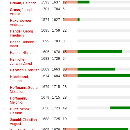
1593
1637
12
Grimm
, Heinrich
1701
1784
6
Gross
, Joseph
Arnold
1574
1627
2
Hakenberger
,
Andreas
1685
1759
22
Händel
, Georg
Friedrich
1699
1783
8
Hasse
, Johann
Adolf
1605
1670
45
Hasse
, Nicolaus
1683
1729
24
Heinichen
,
Johann David
1609
1663
38
Herwich
, Christian
1614
1684
59
Hildebrand
,
Johann
1679
1715
28
Hoffmann
, Georg
Melchior
1679
1715
28
Hoffmann
,
Melchior
1658
1723
49
Hültz
, Achaz
Casimir
1688
1725
19
Jacobi
, Christian
August
1605
1676
51