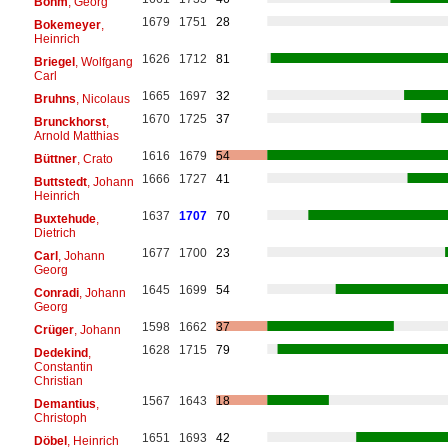
Böhm
, Georg
1679
1751
28
Bokemeyer
,
Heinrich
1626
1712
81
Briegel
, Wolfgang
Carl
1665
1697
32
Bruhns
, Nicolaus
1670
1725
37
Brunckhorst
,
Arnold Matthias
1616
1679
54
Büttner
, Crato
1666
1727
41
Buttstedt
, Johann
Heinrich
1637
1707
70
Buxtehude
,
Dietrich
1677
1700
23
Carl
, Johann
Georg
1645
1699
54
Conradi
, Johann
Georg
1598
1662
37
Crüger
, Johann
1628
1715
79
Dedekind
,
Constantin
Christian
1567
1643
18
Demantius
,
Christoph
1651
1693
42
Döbel
, Heinrich