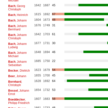
Michael
1642
1687
45
Bach
, Georg
Christoph
1615
1692
67
Bach
, Heinrich
1604
1673
48
Bach
, Johann
1676
1749
31
Bach
, Johann
Bernhard
1642
1703
61
Bach
, Johann
Christoph
1677
1731
30
Bach
, Johann
Ludwig
1648
1694
46
Bach
, Johann
Michael
1685
1750
22
Bach
, Johann
Sebastian
1623
1679
54
Becker
, Dietrich
1655
1700
45
Beer
, Johann
1628
1692
64
Bernhard
,
Christoph
1654
1732
53
Bessel
, Johann
Ernst
1607
1683
58
Boeddecker
,
Philipp Friedrich
1661
1733
46