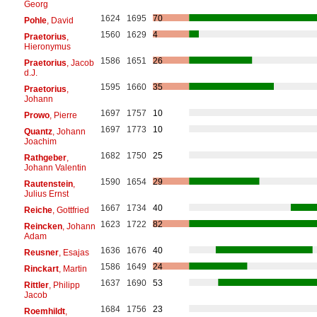
Georg
1624
1695
70
Pohle
, David
1560
1629
4
Praetorius
,
Hieronymus
1586
1651
26
Praetorius
, Jacob
d.J.
1595
1660
35
Praetorius
,
Johann
1697
1757
10
Prowo
, Pierre
1697
1773
10
Quantz
, Johann
Joachim
1682
1750
25
Rathgeber
,
Johann Valentin
1590
1654
29
Rautenstein
,
Julius Ernst
1667
1734
40
Reiche
, Gottfried
1623
1722
82
Reincken
, Johann
Adam
1636
1676
40
Reusner
, Esajas
1586
1649
24
Rinckart
, Martin
1637
1690
53
Rittler
, Philipp
Jacob
1684
1756
23
Roemhildt
,