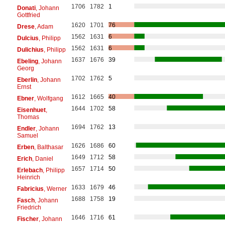
1706
1782
1
Donati
, Johann
Gottfried
1620
1701
76
Drese
, Adam
1562
1631
6
Dulcius
, Philipp
1562
1631
6
Dulichius
, Philipp
1637
1676
39
Ebeling
, Johann
Georg
1702
1762
5
Eberlin
, Johann
Ernst
1612
1665
40
Ebner
, Wolfgang
1644
1702
58
Eisenhuet
,
Thomas
1694
1762
13
Endler
, Johann
Samuel
1626
1686
60
Erben
, Balthasar
1649
1712
58
Erich
, Daniel
1657
1714
50
Erlebach
, Philipp
Heinrich
1633
1679
46
Fabricius
, Werner
1688
1758
19
Fasch
, Johann
Friedrich
1646
1716
61
Fischer
, Johann