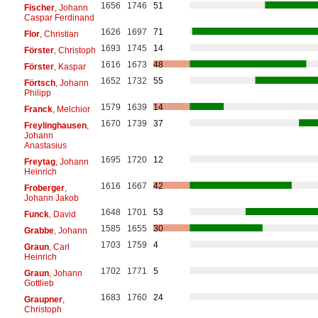
1656
1746
51
Fischer
, Johann
Caspar Ferdinand
1626
1697
71
Flor
, Christian
1693
1745
14
Förster
, Christoph
1616
1673
48
Förster
, Kaspar
1652
1732
55
Förtsch
, Johann
Philipp
1579
1639
14
Franck
, Melchior
1670
1739
37
Freylinghausen
,
Johann
Anastasius
1695
1720
12
Freytag
, Johann
Heinrich
1616
1667
42
Froberger
,
Johann Jakob
1648
1701
53
Funck
, David
1585
1655
30
Grabbe
, Johann
1703
1759
4
Graun
, Carl
Heinrich
1702
1771
5
Graun
, Johann
Gottlieb
1683
1760
24
Graupner
,
Christoph