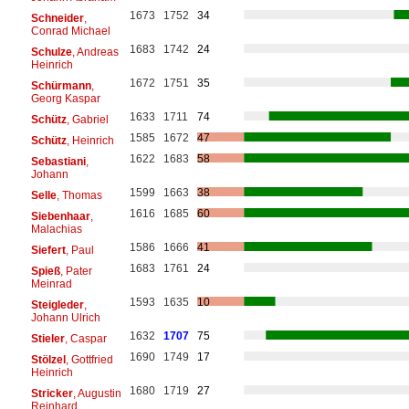
1673
1752
34
Schneider
,
Conrad Michael
1683
1742
24
Schulze
, Andreas
Heinrich
1672
1751
35
Schürmann
,
Georg Kaspar
1633
1711
74
Schütz
, Gabriel
1585
1672
47
Schütz
, Heinrich
1622
1683
58
Sebastiani
,
Johann
1599
1663
38
Selle
, Thomas
1616
1685
60
Siebenhaar
,
Malachias
1586
1666
41
Siefert
, Paul
1683
1761
24
Spieß
, Pater
Meinrad
1593
1635
10
Steigleder
,
Johann Ulrich
1632
1707
75
Stieler
, Caspar
1690
1749
17
Stölzel
, Gottfried
Heinrich
1680
1719
27
Stricker
, Augustin
Reinhard