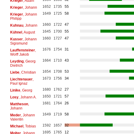
Krieger
, Adam
1652
1735
55
Krieger
, Johann
1649
1725
58
Krieger
, Johann
Philipp
1660
1722
47
Kuhnau
, Johann
1645
1700
55
Kühnel
, August
1660
1727
47
Kusser
, Johann
Sigismund
1676
1754
31
Lauffensteiner
,
Wolff Jakob
1664
1710
43
Leyding
, Georg
Dietrich
1654
1708
53
Liebe
, Christian
1673
1756
34
Liechtenauer
,
Paul Ignaz
1680
1762
27
Linike
, Georg
1650
1721
57
Losy
, Johann A.
1681
1764
26
Mattheson
,
Johann
1649
1719
58
Meder
, Johann
Valentin
1592
1657
32
Michael
, Tobias
1695
1765
12
Molter
, Johann