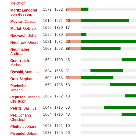
Melchior
1572
1632
7
Moritz Landgraf
von Hessen
,
1610
1671
46
Movius
, Caspar
1690
1770
17
Muffat
, Gottlieb
1595
1630
5
Nauwach
, Johann
1621
1681
56
Neumark
, Georg
1603
1663
38
Neunhaber
,
Andreas
1664
1709
43
Österreich
,
Michael
1634
1665
31
Oswald
, Andreas
1603
1656
31
Otto
, Stephan
1653
1706
53
Pachelbel
,
Johann
1667
1752
40
Pepusch
, Johann
Christoph
1647
1715
60
Petritz
, Basilius
1664
1716
43
Pez
, Johann
Christoph
1697
1761
10
Pfeiffer
, Johann
1687
1755
20
Pisendel
, Johann