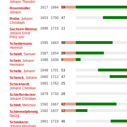
Johann Theodor
1617
1684
59
Rosenmüller
,
Johann
1653
1700
47
Rothe
, Johann
Christoph
1696
1715
11
Sachsen-Weimar
,
Johann Ernst
Prinz von
1595
1663
38
Scheidemann
,
Heinrich
1587
1654
29
Scheidt
, Samuel
1586
1630
5
Schein
, Johann
Hermann
1648
1701
53
Schelle
, Johann
1660
1712
47
Schenck
, Johann
1682
1762
25
Schickhardt
,
Johann Christian
1679
1732
28
Schiefferdecker
,
Johann Christian
1592
1667
42
Schildt
, Melchior
1582
1637
12
Schimmelpfennig
,
Georg
1661
1719
46
Schmikerer
,
Johann Abraham