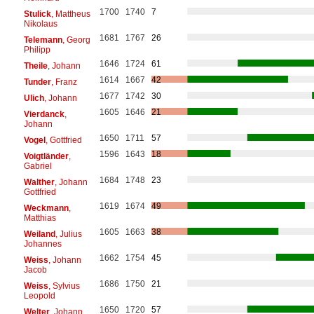
1700
1740
7
Stulick
, Mattheus
Nikolaus
1681
1767
26
Telemann
, Georg
Philipp
1646
1724
61
Theile
, Johann
1614
1667
42
Tunder
, Franz
1677
1742
30
Ulich
, Johann
1605
1646
21
Vierdanck
,
Johann
1650
1711
57
Vogel
, Gottfried
1596
1643
18
Voigtländer
,
Gabriel
1684
1748
23
Walther
, Johann
Gottfried
1619
1674
49
Weckmann
,
Matthias
1605
1663
38
Weiland
, Julius
Johannes
1662
1754
45
Weiss
, Johann
Jacob
1686
1750
21
Weiss
, Sylvius
Leopold
1650
1720
57
Welter
, Johann