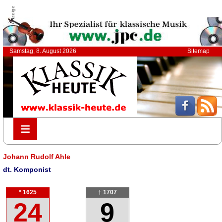
Anzeige
Samstag, 8. August 2026
Sitemap
≡
≡
Johann Rudolf Ahle
dt. Komponist
* 1625
† 1707
24
9