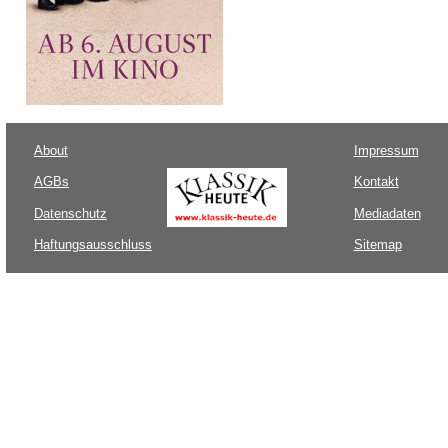
About
Impressum
AGBs
Kontakt
Datenschutz
Mediadaten
Haftungsausschluss
Sitemap