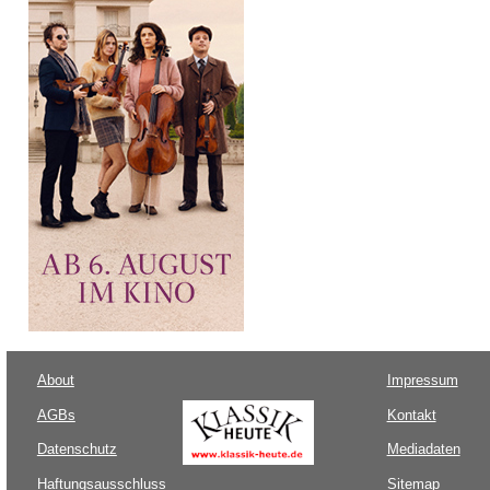
About
Impressum
AGBs
Kontakt
Datenschutz
Mediadaten
Haftungsausschluss
Sitemap