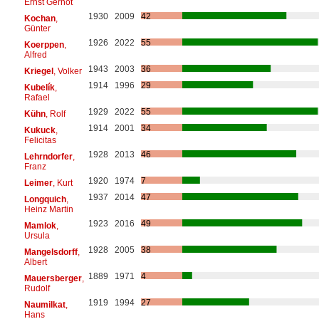
Ernst Gernot
1930
2009
42
Kochan
,
Günter
1926
2022
55
Koerppen
,
Alfred
1943
2003
36
Kriegel
, Volker
1914
1996
29
Kubelík
,
Rafael
1929
2022
55
Kühn
, Rolf
1914
2001
34
Kukuck
,
Felicitas
1928
2013
46
Lehrndorfer
,
Franz
1920
1974
7
Leimer
, Kurt
1937
2014
47
Longquich
,
Heinz Martin
1923
2016
49
Mamlok
,
Ursula
1928
2005
38
Mangelsdorff
,
Albert
1889
1971
4
Mauersberger
,
Rudolf
1919
1994
27
Naumilkat
,
Hans