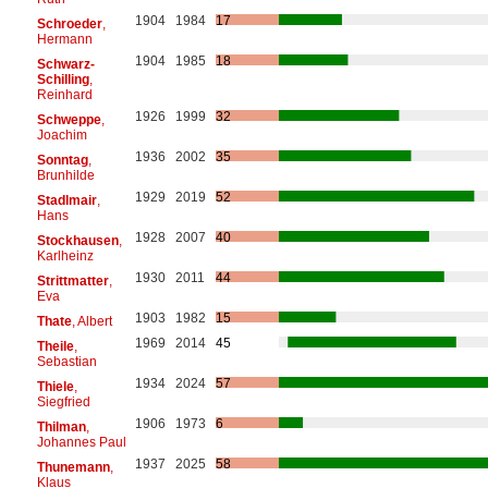
1904
1984
17
Schroeder
,
Hermann
1904
1985
18
Schwarz-
Schilling
,
Reinhard
1926
1999
32
Schweppe
,
Joachim
1936
2002
35
Sonntag
,
Brunhilde
1929
2019
52
Stadlmair
,
Hans
1928
2007
40
Stockhausen
,
Karlheinz
1930
2011
44
Strittmatter
,
Eva
1903
1982
15
Thate
, Albert
1969
2014
45
Theile
,
Sebastian
1934
2024
57
Thiele
,
Siegfried
1906
1973
6
Thilman
,
Johannes Paul
1937
2025
58
Thunemann
,
Klaus