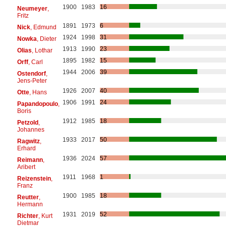
1900
1983
16
Neumeyer
,
Fritz
1891
1973
6
Nick
, Edmund
1924
1998
31
Nowka
, Dieter
1913
1990
23
Olias
, Lothar
1895
1982
15
Orff
, Carl
1944
2006
39
Ostendorf
,
Jens-Peter
1926
2007
40
Otte
, Hans
1906
1991
24
Papandopoulo
,
Boris
1912
1985
18
Petzold
,
Johannes
1933
2017
50
Ragwitz
,
Erhard
1936
2024
57
Reimann
,
Aribert
1911
1968
1
Reizenstein
,
Franz
1900
1985
18
Reutter
,
Hermann
1931
2019
52
Richter
, Kurt
Dietmar