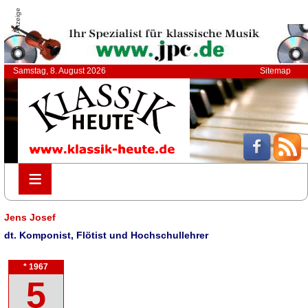
Anzeige
Samstag, 8. August 2026
Sitemap
≡
≡
Jens Josef
dt. Komponist, Flötist und Hochschullehrer
* 1967
5