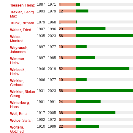
1887
1971
4
Tiessen
, Heinz
1903
1979
12
Trexler
, Georg
Max
1879
1968
1
Trunk
, Richard
1907
1996
29
Walter
, Fried
1935
2023
56
Weiss
,
Manfred
1897
1977
10
Weyrauch
,
Johannes
1897
1985
18
Wimmer
,
Heinz
1946
2019
52
Winbeck
,
Heinz
1906
1977
10
Winkler
,
Gerhard
1931
2023
56
Winkler
, Stefan
Georg
1901
1991
24
Winterberg
,
Hans
1917
2005
38
Woll
, Erna
1902
1972
5
Wolpe
, Stefan
1910
1989
22
Wolters
,
Gottfried