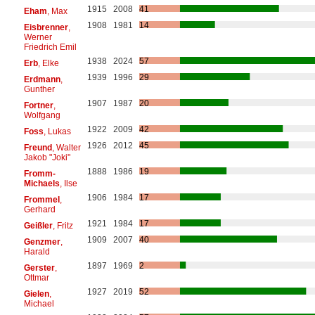
1915
2008
41
Eham
, Max
1908
1981
14
Eisbrenner
,
Werner
Friedrich Emil
1938
2024
57
Erb
, Elke
1939
1996
29
Erdmann
,
Gunther
1907
1987
20
Fortner
,
Wolfgang
1922
2009
42
Foss
, Lukas
1926
2012
45
Freund
, Walter
Jakob "Joki"
1888
1986
19
Fromm-
Michaels
, Ilse
1906
1984
17
Frommel
,
Gerhard
1921
1984
17
Geißler
, Fritz
1909
2007
40
Genzmer
,
Harald
1897
1969
2
Gerster
,
Ottmar
1927
2019
52
Gielen
,
Michael