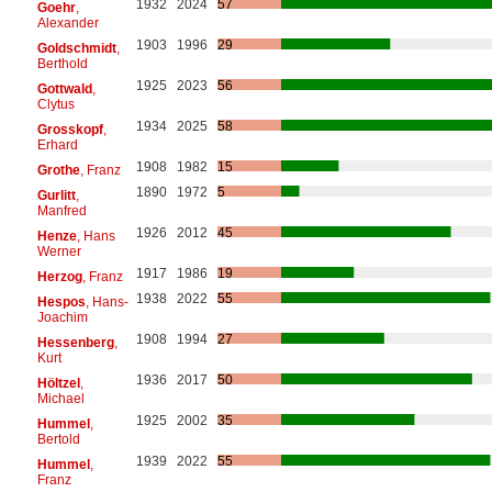
1932
2024
57
Goehr
,
Alexander
1903
1996
29
Goldschmidt
,
Berthold
1925
2023
56
Gottwald
,
Clytus
1934
2025
58
Grosskopf
,
Erhard
1908
1982
15
Grothe
, Franz
1890
1972
5
Gurlitt
,
Manfred
1926
2012
45
Henze
, Hans
Werner
1917
1986
19
Herzog
, Franz
1938
2022
55
Hespos
, Hans-
Joachim
1908
1994
27
Hessenberg
,
Kurt
1936
2017
50
Höltzel
,
Michael
1925
2002
35
Hummel
,
Bertold
1939
2022
55
Hummel
,
Franz