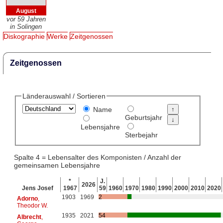
August
vor 59 Jahren
in Solingen
Diskographie
Werke
Zeitgenossen
Zeitgenossen
Länderauswahl / Sortieren
Name
Geburtsjahr
Lebensjahre
Sterbejahr
Spalte 4 = Lebensalter des Komponisten / Anzahl der
gemeinsamen Lebensjahre
*
J.
2026
Jens Josef
1967
59
1960
1970
1980
1990
2000
2010
2020
1903
1969
2
Adorno
,
Theodor W.
1935
2021
54
Albrecht
,