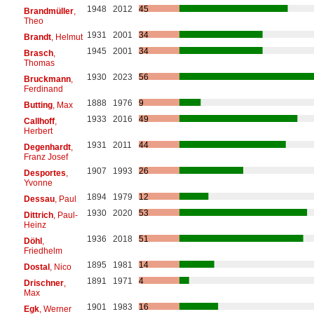
1948
2012
45
Brandmüller
,
Theo
1931
2001
34
Brandt
, Helmut
1945
2001
34
Brasch
,
Thomas
1930
2023
56
Bruckmann
,
Ferdinand
1888
1976
9
Butting
, Max
1933
2016
49
Callhoff
,
Herbert
1931
2011
44
Degenhardt
,
Franz Josef
1907
1993
26
Desportes
,
Yvonne
1894
1979
12
Dessau
, Paul
1930
2020
53
Dittrich
, Paul-
Heinz
1936
2018
51
Döhl
,
Friedhelm
1895
1981
14
Dostal
, Nico
1891
1971
4
Drischner
,
Max
1901
1983
16
Egk
, Werner