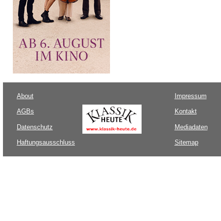
About
Impressum
AGBs
Kontakt
Datenschutz
Mediadaten
Haftungsausschluss
Sitemap