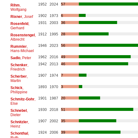
1952
2024
57
Rihm
,
Wolfgang
1902
1973
6
Rixner
, Josef
1931
2003
36
Rosenfeld
,
Gerhard
1912
1995
28
Rosenstengel
,
Albrecht
1946
2023
56
Rummler
,
Hans-Michael
1962
2016
49
Sadlo
, Peter
1942
2013
46
Schenker
,
Friedrich
1907
1974
7
Scherber
,
Martin
1893
1970
3
Schick
,
Philippine
1901
1987
20
Schmitz-Gohr
,
Else
1930
2018
51
Schnebel
,
Dieter
1907
2002
35
Schnitzler
,
Heinz
1924
2006
39
Schonthal
,
Ruth