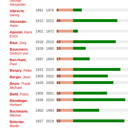
George
Alexander
1891
1976
9
Albrecht
,
Georg
1915
2012
45
Alexander
,
Haim
1901
1972
5
Apostel
, Hans
Erich
1918
2010
43
Baur
, Jürg
1928
1980
13
Bausznern
,
Dietrich von
1897
1984
17
Ben-Haim
,
Paul
1931
2015
48
Benary
, Peter
1909
2002
35
Berger
, Jean
1928
2008
41
Beyer
, Frank
Michael
1906
2001
34
Biebl
, Franz
1936
2020
53
Blendinger
,
Herbert
1900
1993
26
Bochmann
,
Werner
1927
2019
52
Böttcher
,
Martin