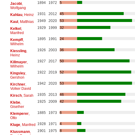
1894
1972
5
Jacobi
,
Wolfgang
1931
2012
45
Kahlau
, Heinz
1949
2020
53
Kaul
, Matthias
1929
1999
32
Kelkel
,
Manfred
1895
1991
24
Kempff
,
Wilhelm
1926
2003
36
Kiessling
,
Heinz
1927
2017
50
Killmayer
,
Wilhelm
1922
2019
52
Kingsley
,
Gershon
1942
2020
53
Kirchner
,
Volker David
1935
2013
46
Kirsch
, Sarah
1925
2009
42
Klebe
,
Giselher
1885
1973
6
Klemperer
,
Otto
1928
1971
4
Kluge
, Manfred
1901
1975
8
Klussmann
,