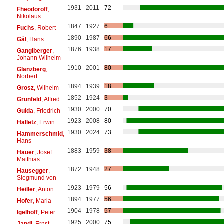
1931
2011
72
Fheodoroff
,
Nikolaus
1847
1927
6
Fuchs
, Robert
1890
1987
66
Gál
, Hans
1876
1938
17
Ganglberger
,
Johann Wilhelm
1910
2001
80
Glanzberg
,
Norbert
1894
1939
18
Grosz
, Wilhelm
1852
1924
3
Grünfeld
, Alfred
1930
2000
70
Gulda
, Friedrich
1923
2008
80
Halletz
, Erwin
1930
2024
73
Hammerschmid
,
Hans
1883
1959
38
Hauer
, Josef
Matthias
1872
1948
27
Hausegger
,
Siegmund von
1923
1979
56
Heiller
, Anton
1894
1977
56
Hofer
, Maria
1904
1978
57
Igelhoff
, Peter
1925
2000
75
Jandl
, Ernst