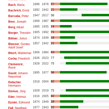
1896
1978
57
Bach
, Maria
1892
1942
21
Bachrich
, Ernst
1947
2017
56
Barcaba
, Peter
1908
1987
66
Beer
, Joseph
1885
1935
14
Berg
, Alban
1905
1992
71
Berger
, Theodor
1874
1939
18
Bittner
, Julius
1857
1942
21
Blasser
, Gustav
Adolf Josef
1906
1984
63
Bloch
, Waldemar
1926
2023
77
Cerha
, Friedrich
1928
2022
75
Clemencic
,
René
1895
1977
56
David
, Johann
Nepomuk
1918
2004
82
Delacher
,
Hermann
1928
2019
75
Demus
, Jörg
1916
2005
82
Eder
, Helmut
1874
1949
28
Eysler
, Edmund
1877
1943
22
Fall
, Siegfried