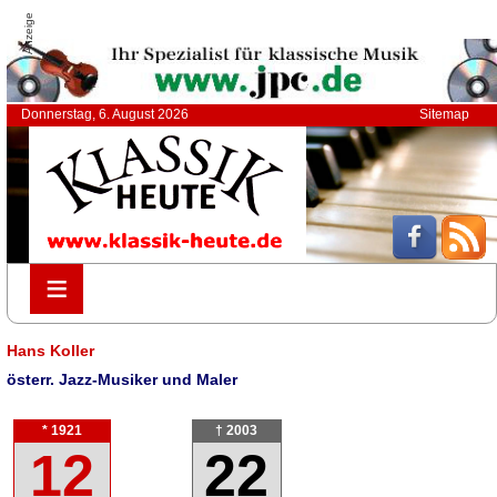
Anzeige
Donnerstag, 6. August 2026
Sitemap
≡
≡
Hans Koller
österr. Jazz-Musiker und Maler
* 1921
† 2003
12
22