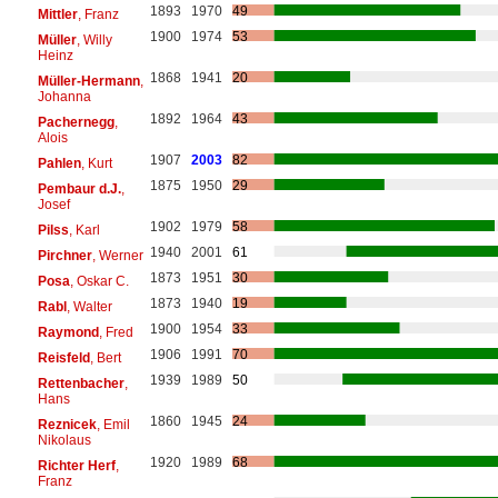
1893
1970
49
Mittler
, Franz
1900
1974
53
Müller
, Willy
Heinz
1868
1941
20
Müller-Hermann
,
Johanna
1892
1964
43
Pachernegg
,
Alois
1907
2003
82
Pahlen
, Kurt
1875
1950
29
Pembaur d.J.
,
Josef
1902
1979
58
Pilss
, Karl
1940
2001
61
Pirchner
, Werner
1873
1951
30
Posa
, Oskar C.
1873
1940
19
Rabl
, Walter
1900
1954
33
Raymond
, Fred
1906
1991
70
Reisfeld
, Bert
1939
1989
50
Rettenbacher
,
Hans
1860
1945
24
Reznicek
, Emil
Nikolaus
1920
1989
68
Richter Herf
,
Franz