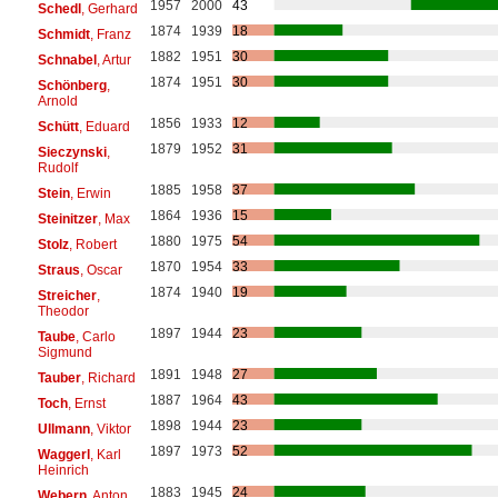
1957
2000
43
Schedl
, Gerhard
1874
1939
18
Schmidt
, Franz
1882
1951
30
Schnabel
, Artur
1874
1951
30
Schönberg
,
Arnold
1856
1933
12
Schütt
, Eduard
1879
1952
31
Sieczynski
,
Rudolf
1885
1958
37
Stein
, Erwin
1864
1936
15
Steinitzer
, Max
1880
1975
54
Stolz
, Robert
1870
1954
33
Straus
, Oscar
1874
1940
19
Streicher
,
Theodor
1897
1944
23
Taube
, Carlo
Sigmund
1891
1948
27
Tauber
, Richard
1887
1964
43
Toch
, Ernst
1898
1944
23
Ullmann
, Viktor
1897
1973
52
Waggerl
, Karl
Heinrich
1883
1945
24
Webern
, Anton