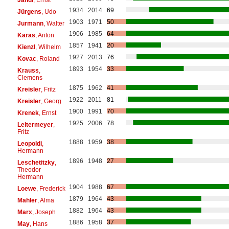
1934
2014
69
Jürgens
, Udo
1903
1971
50
Jurmann
, Walter
1906
1985
64
Karas
, Anton
1857
1941
20
Kienzl
, Wilhelm
1927
2013
76
Kovac
, Roland
1893
1954
33
Krauss
,
Clemens
1875
1962
41
Kreisler
, Fritz
1922
2011
81
Kreisler
, Georg
1900
1991
70
Krenek
, Ernst
1925
2006
78
Leitermeyer
,
Fritz
1888
1959
38
Leopoldi
,
Hermann
1896
1948
27
Leschetitzky
,
Theodor
Hermann
1904
1988
67
Loewe
, Frederick
1879
1964
43
Mahler
, Alma
1882
1964
43
Marx
, Joseph
1886
1958
37
May
, Hans