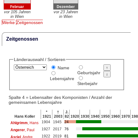
Februar
Dezember
vor 105 Jahren
vor 23 Jahren
in Wien
in Wien
Werke
Zeitgenossen
Zeitgenossen
Länderauswahl / Sortieren
Name
Geburtsjahr
Lebensjahre
Sterbejahr
Spalte 4 = Lebensalter des Komponisten / Anzahl der
gemeinsamen Lebensjahre
*
†
J.
Hans Koller
1921
2003
82
1920
1930
1940
1950
1960
1970
198
1904
1945
24
Ahlgrimm
, Hans
1927
2017
76
Angerer
, Paul
1922
2019
81
Asriel
, Andre