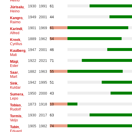
Heino
1930
1991
61
Jürisalu
,
Heino
1949
2001
44
Kangro
,
Raimo
1901
1969
61
Karindi
,
Alfred
1889
1962
54
Kreek
,
Cyrillus
1947
2001
46
Kuulberg
,
Mati
1922
2021
71
Mägi
,
Ester
1882
1963
55
Saar
,
Mart
1942
1995
51
Sink
,
Kuldar
1950
2000
43
Sumera
,
Lepo
1873
1918
10
Tobias
,
Rudolf
1930
2017
63
Tormis
,
Veljo
1905
1982
74
Tubin
,
Eduard