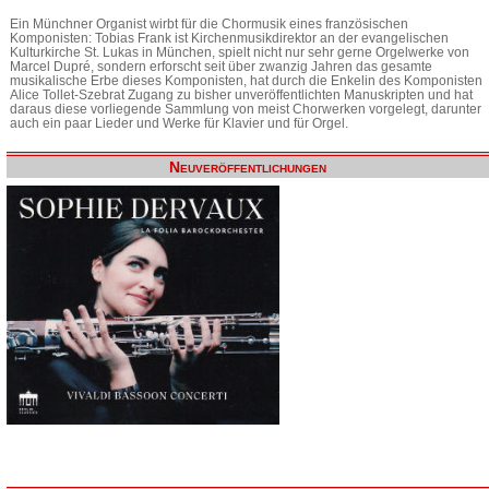
Ein Münchner Organist wirbt für die Chormusik eines französischen
Komponisten: Tobias Frank ist Kirchenmusikdirektor an der evangelischen
Kulturkirche St. Lukas in München, spielt nicht nur sehr gerne Orgelwerke von
Marcel Dupré, sondern erforscht seit über zwanzig Jahren das gesamte
musikalische Erbe dieses Komponisten, hat durch die Enkelin des Komponisten
Alice Tollet-Szebrat Zugang zu bisher unveröffentlichten Manuskripten und hat
daraus diese vorliegende Sammlung von meist Chorwerken vorgelegt, darunter
auch ein paar Lieder und Werke für Klavier und für Orgel.
Neuveröffentlichungen