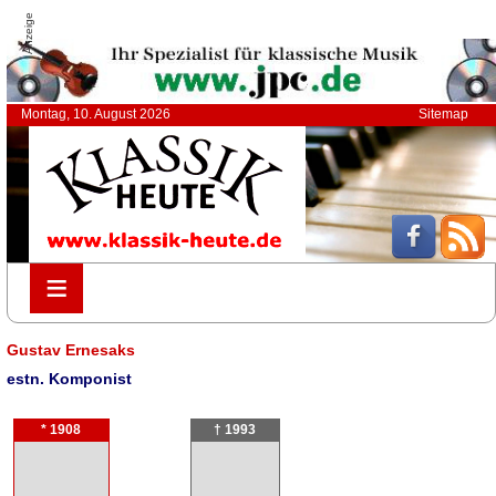
Anzeige
Montag, 10. August 2026
Sitemap
≡
≡
Gustav Ernesaks
estn. Komponist
* 1908
† 1993