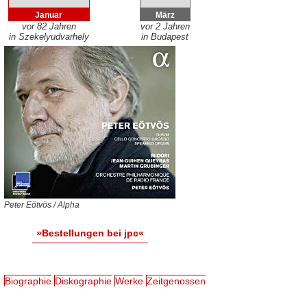
Januar
März
vor 82 Jahren
vor 2 Jahren
in Szekelyudvarhely
in Budapest
Peter Eötvös / Alpha
»Bestellungen bei jpc«
Biographie
Diskographie
Werke
Zeitgenossen