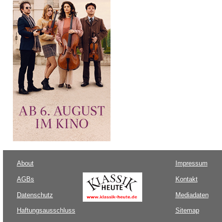
About
Impressum
AGBs
Kontakt
Datenschutz
Mediadaten
Haftungsausschluss
Sitemap