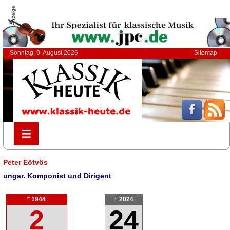
Anzeige
Sonntag, 9. August 2026
Sitemap
≡
≡
Peter Eötvös
ungar. Komponist und Dirigent
* 1944
† 2024
2
24