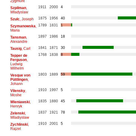
Zygmunt
1911
2000
4
Szpilman
,
Wladyslaw
1875
1956
40
Szulc
, Joseph
1789
1831
1
Szymanowska
,
Maria
1897
1986
18
Tansman
,
Alexandre
1841
1871
30
Tausig
, Carl
1768
1838
8
Tepper de
Ferguson
,
Ludwig
Wilhelm
1803
1889
59
Vesque von
Püttlingen
,
Johann
1910
1997
5
Vilensky
,
Moshe
1835
1880
45
Wieniawski
,
Henryk
1837
1921
78
Zelenski
,
Wladiyslaw
1910
2001
5
Zychlinski
,
Rajzel