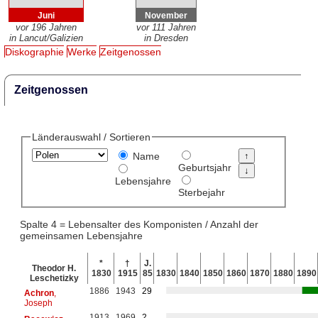
Juni
November
vor 196 Jahren
vor 111 Jahren
in Lancut/Galizien
in Dresden
Diskographie
Werke
Zeitgenossen
Zeitgenossen
Länderauswahl / Sortieren
Name
Geburtsjahr
Lebensjahre
Sterbejahr
Spalte 4 = Lebensalter des Komponisten / Anzahl der
gemeinsamen Lebensjahre
*
†
J.
Theodor H.
1830
1915
85
1830
1840
1850
1860
1870
1880
1890
Leschetizky
1886
1943
29
Achron
,
Joseph
1913
1969
2