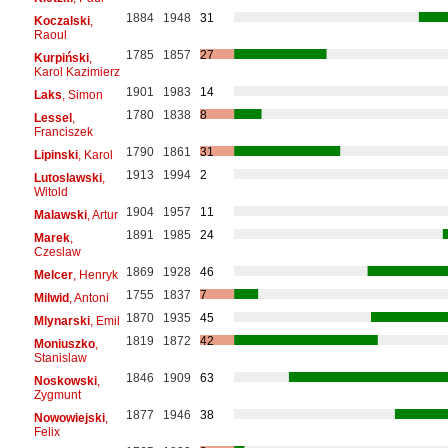
1884
1948
31
Koczalski
,
Raoul
1785
1857
27
Kurpiński
,
Karol Kazimierz
1901
1983
14
Laks
, Simon
1780
1838
8
Lessel
,
Franciszek
1790
1861
31
Lipinski
, Karol
1913
1994
2
Lutoslawski
,
Witold
1904
1957
11
Malawski
, Artur
1891
1985
24
Marek
,
Czeslaw
1869
1928
46
Melcer
, Henryk
1755
1837
7
Milwid
, Antoni
1870
1935
45
Mlynarski
, Emil
1819
1872
42
Moniuszko
,
Stanislaw
1846
1909
63
Noskowski
,
Zygmunt
1877
1946
38
Nowowiejski
,
Felix