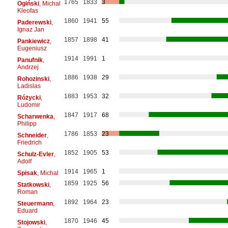
1765
1833
3
Ogiński
, Michal
Kleofas
1860
1941
55
Paderewski
,
Ignaz Jan
1857
1898
41
Pankiewicz
,
Eugeniusz
1914
1991
1
Panufnik
,
Andrzej
1886
1938
29
Rohozinski
,
Ladislas
1883
1953
32
Różycki
,
Ludomir
1847
1917
68
Scharwenka
,
Philipp
1786
1853
23
Schneider
,
Friedrich
1852
1905
53
Schulz-Evler
,
Adolf
1914
1965
1
Spisak
, Michal
1859
1925
56
Statkowski
,
Roman
1892
1964
23
Steuermann
,
Eduard
1870
1946
45
Stojowski
,