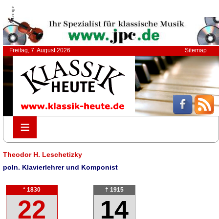
Anzeige
Freitag, 7. August 2026
Sitemap
≡
≡
Theodor H. Leschetizky
poln. Klavierlehrer und Komponist
* 1830
† 1915
22
14