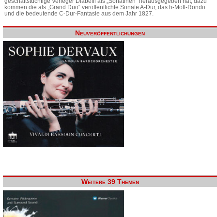
geschäftstüchtige Verleger Diabelli als „Sonatinen“ herausgegeben hat, dazu
kommen die als „Grand Duo“ veröffentlichte Sonate A-Dur, das h-Moll-Rondo
und die bedeutende C-Dur-Fantasie aus dem Jahr 1827.
Neuveröffentlichungen
Weitere 39 Themen