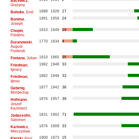
Bacewicz
,
Grażyna
1888
1928
27
Bohnke
, Emil
1891
1959
24
Bonime
,
Joseph
1810
1849
19
Chopin
,
Frédéric
1770
1834
4
Duranowski
,
August
Fryderyk
1810
1865
35
Fontana
, Julian
1882
1948
33
Friedman
,
Ignacy
1882
1948
33
Friedman
,
Ignaz
1877
1942
38
Gebirtig
,
Mordechaj
1876
1957
39
Hofmann
,
Joszef
Kazimierz
1831
1902
71
Jadassohn
,
Salomon
1876
1909
33
Karlowicz
,
Mieczyslaw
1900
1973
15
Kletzki
, Paul