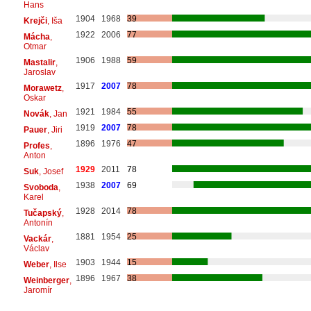
Hans
1904
1968
39
Krejči
, Iša
1922
2006
77
Mácha
,
Otmar
1906
1988
59
Mastalir
,
Jaroslav
1917
2007
78
Morawetz
,
Oskar
1921
1984
55
Novák
, Jan
1919
2007
78
Pauer
, Jiri
1896
1976
47
Profes
,
Anton
1929
2011
78
Suk
, Josef
1938
2007
69
Svoboda
,
Karel
1928
2014
78
Tučapský
,
Antonín
1881
1954
25
Vackár
,
Václav
1903
1944
15
Weber
, Ilse
1896
1967
38
Weinberger
,
Jaromír