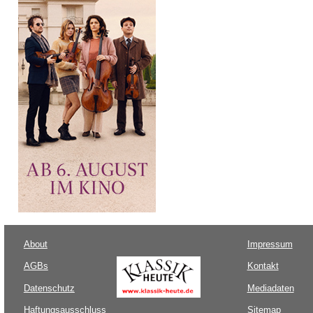
About
Impressum
AGBs
Kontakt
Datenschutz
Mediadaten
Haftungsausschluss
Sitemap