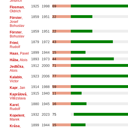
Jindřich
1925
1998
69
Flosman
,
Oldrich
1859
1951
22
Förster
,
Josef
Bohuslav
1859
1951
22
Förster
,
Bohuslav
1879
1972
43
Friml
,
Rudolf
1899
1944
15
Haas
, Pavel
1893
1973
44
Hába
, Alois
1912
2000
71
Jedlička
,
Alois
1923
2006
77
Kalabis
,
Victor
1914
1988
59
Kapr
, Jan
1915
1940
11
Kaprálová
,
Vítězslava
1880
1945
16
Karel
,
Rudolf
1932
2023
75
Kopelent
,
Marek
1899
1944
15
Krása
,