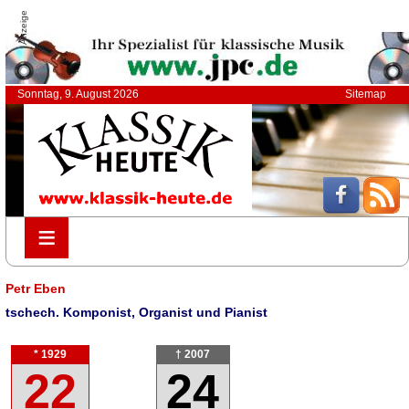
Anzeige
Sonntag, 9. August 2026
Sitemap
≡
≡
Petr Eben
tschech. Komponist, Organist und Pianist
* 1929
† 2007
22
24