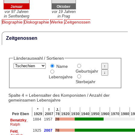
Januar
Oktober
vor 97 Jahren
vor 19 Jahren
in Senftenberg
in Prag
Biographie
Diskographie
Werke
Zeitgenossen
Zeitgenossen
Länderauswahl / Sortieren
Name
Geburtsjahr
Lebensjahre
Sterbejahr
Spalte 4 = Lebensalter des Komponisten / Anzahl der
gemeinsamen Lebensjahre
*
†
J.
Petr Eben
1929
2007
78
1920
1930
1940
1950
1960
1970
1980
19
1884
1957
28
Benatzky
,
Ralph
1925
2007
78
Feld
,