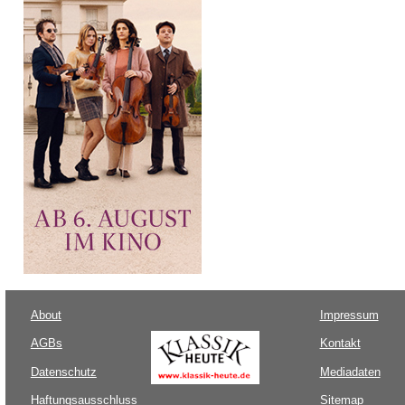
About
Impressum
AGBs
Kontakt
Datenschutz
Mediadaten
Haftungsausschluss
Sitemap