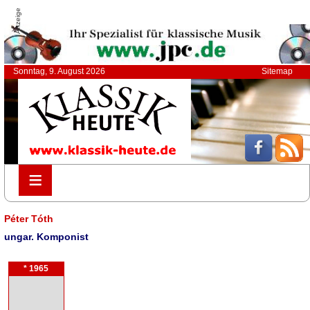
Anzeige
Sonntag, 9. August 2026
Sitemap
≡
≡
Péter Tóth
ungar. Komponist
* 1965