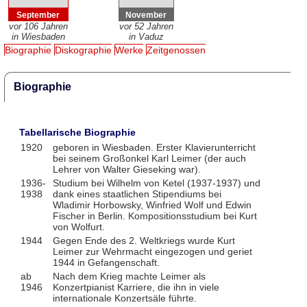
September
November
vor 106 Jahren
vor 52 Jahren
in Wiesbaden
in Vaduz
Biographie
Diskographie
Werke
Zeitgenossen
Biographie
Tabellarische Biographie
1920
geboren in Wiesbaden. Erster Klavierunterricht
bei seinem Großonkel Karl Leimer (der auch
Lehrer von Walter Gieseking war).
1936-
Studium bei Wilhelm von Ketel (1937-1937) und
1938
dank eines staatlichen Stipendiums bei
Wladimir Horbowsky, Winfried Wolf und Edwin
Fischer in Berlin. Kompositionsstudium bei Kurt
von Wolfurt.
1944
Gegen Ende des 2. Weltkriegs wurde Kurt
Leimer zur Wehrmacht eingezogen und geriet
1944 in Gefangenschaft.
ab
Nach dem Krieg machte Leimer als
1946
Konzertpianist Karriere, die ihn in viele
internationale Konzertsäle führte.