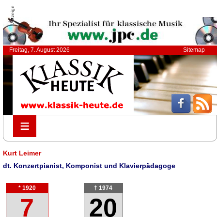
Anzeige
Freitag, 7. August 2026
Sitemap
≡
≡
Kurt Leimer
dt. Konzertpianist, Komponist und Klavierpädagoge
* 1920
† 1974
7
20