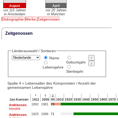
August
April
vor 115 Jahren
vor 20 Jahren
in Amsterdam
in München
Diskographie
Werke
Zeitgenossen
Zeitgenossen
Länderauswahl / Sortieren
Name
Geburtsjahr
Lebensjahre
Sterbejahr
Spalte 4 = Lebensalter des Komponisten / Anzahl der
gemeinsamen Lebensjahre
*
†
J.
Jan Koetsier
1911
2006
95
1910
1920
1930
1940
1950
1960
1970
1892
1981
70
Andriessen
,
Hendrik
1925
1996
71
Andriessen
,