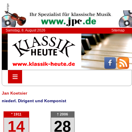
Anzeige
Samstag, 8. August 2026
Sitemap
≡
≡
Jan Koetsier
niederl. Dirigent und Komponist
* 1911
† 2006
14
28