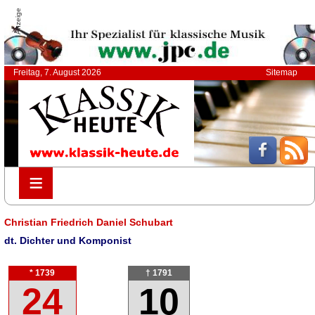
Anzeige
Freitag, 7. August 2026
Sitemap
≡
≡
Christian Friedrich Daniel Schubart
dt. Dichter und Komponist
* 1739
† 1791
24
10