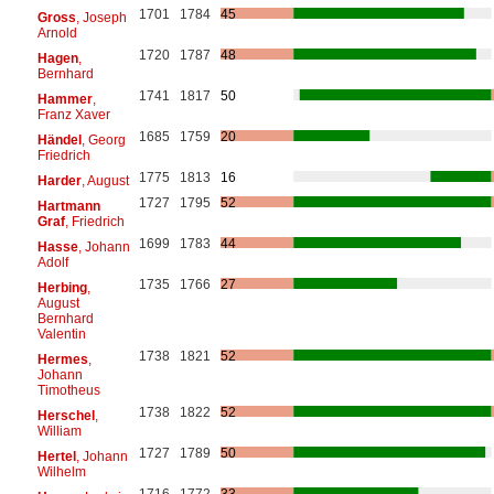
1701
1784
45
Gross
, Joseph
Arnold
1720
1787
48
Hagen
,
Bernhard
1741
1817
50
Hammer
,
Franz Xaver
1685
1759
20
Händel
, Georg
Friedrich
1775
1813
16
Harder
, August
1727
1795
52
Hartmann
Graf
, Friedrich
1699
1783
44
Hasse
, Johann
Adolf
1735
1766
27
Herbing
,
August
Bernhard
Valentin
1738
1821
52
Hermes
,
Johann
Timotheus
1738
1822
52
Herschel
,
William
1727
1789
50
Hertel
, Johann
Wilhelm
1716
1772
33