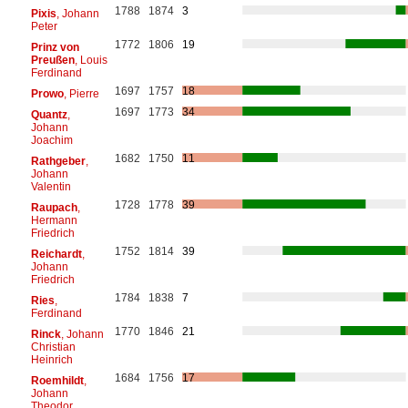
1788
1874
3
Pixis
, Johann
Peter
1772
1806
19
Prinz von
Preußen
, Louis
Ferdinand
1697
1757
18
Prowo
, Pierre
1697
1773
34
Quantz
,
Johann
Joachim
1682
1750
11
Rathgeber
,
Johann
Valentin
1728
1778
39
Raupach
,
Hermann
Friedrich
1752
1814
39
Reichardt
,
Johann
Friedrich
1784
1838
7
Ries
,
Ferdinand
1770
1846
21
Rinck
, Johann
Christian
Heinrich
1684
1756
17
Roemhildt
,
Johann
Theodor