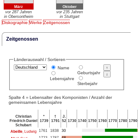
März
Oktober
vor 287 Jahren
vor 235 Jahren
in Obersontheim
in Stuttgart
Diskographie
Werke
Zeitgenossen
Zeitgenossen
Länderauswahl / Sortieren
Name
Geburtsjahr
Lebensjahre
Sterbejahr
Spalte 4 = Lebensalter des Komponisten / Anzahl der
gemeinsamen Lebensjahre
Christian
*
†
J.
Friedrich Daniel
1739
1791
52
1730
1740
1750
1760
1770
1780
1790
Schubart
1761
1838
30
Abeille
, Ludwig
1723
1787
48