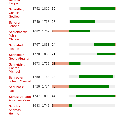
Leopold
1752
1815
39
Scheidler
,
Christin
Gottlieb
1740
1768
28
Scherer
,
Johann
1682
1762
23
Schickhardt
,
Johann
Christian
1767
1831
24
Schnabel
,
Joseph
1770
1839
21
Schneider
,
Georg Abraham
1673
1752
13
Schneider
,
Conrad
Michael
1750
1788
38
Schroeter
,
Johann Samuel
1726
1784
45
Schuback
,
Jacob
1747
1800
44
Schulz
, Johann
Abraham Peter
1683
1742
3
Schulze
,
Andreas
Heinrich