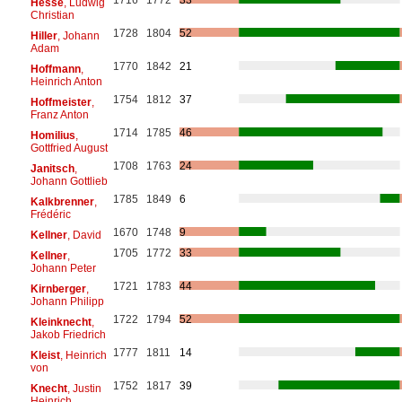
Hesse
, Ludwig
Christian
1728
1804
52
Hiller
, Johann
Adam
1770
1842
21
Hoffmann
,
Heinrich Anton
1754
1812
37
Hoffmeister
,
Franz Anton
1714
1785
46
Homilius
,
Gottfried August
1708
1763
24
Janitsch
,
Johann Gottlieb
1785
1849
6
Kalkbrenner
,
Frédéric
1670
1748
9
Kellner
, David
1705
1772
33
Kellner
,
Johann Peter
1721
1783
44
Kirnberger
,
Johann Philipp
1722
1794
52
Kleinknecht
,
Jakob Friedrich
1777
1811
14
Kleist
, Heinrich
von
1752
1817
39
Knecht
, Justin
Heinrich