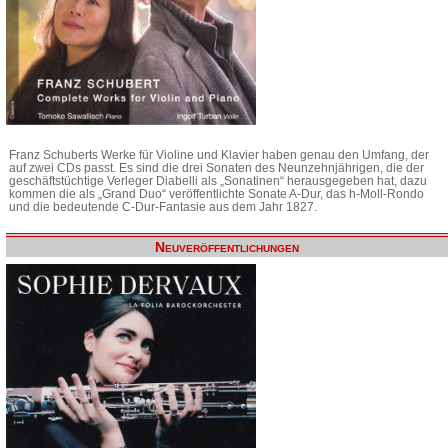
Franz Schuberts Werke für Violine und Klavier haben genau den Umfang, der
auf zwei CDs passt. Es sind die drei Sonaten des Neunzehnjährigen, die der
geschäftstüchtige Verleger Diabelli als „Sonatinen“ herausgegeben hat, dazu
kommen die als „Grand Duo“ veröffentlichte Sonate A-Dur, das h-Moll-Rondo
und die bedeutende C-Dur-Fantasie aus dem Jahr 1827.
Neuveröffentlichungen