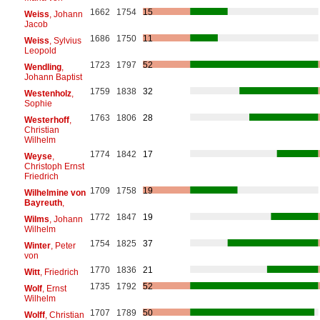
1662
1754
15
Weiss
, Johann
Jacob
1686
1750
11
Weiss
, Sylvius
Leopold
1723
1797
52
Wendling
,
Johann Baptist
1759
1838
32
Westenholz
,
Sophie
1763
1806
28
Westerhoff
,
Christian
Wilhelm
1774
1842
17
Weyse
,
Christoph Ernst
Friedrich
1709
1758
19
Wilhelmine von
Bayreuth
,
1772
1847
19
Wilms
, Johann
Wilhelm
1754
1825
37
Winter
, Peter
von
1770
1836
21
Witt
, Friedrich
1735
1792
52
Wolf
, Ernst
Wilhelm
1707
1789
50
Wolff
, Christian