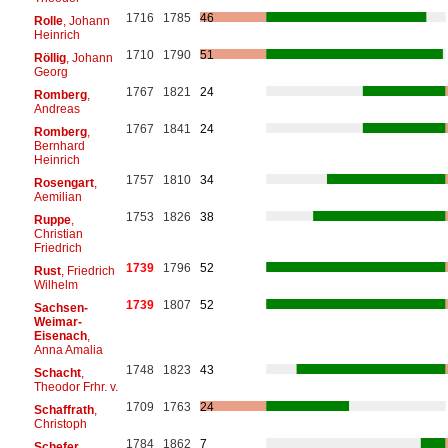
1716
1785
46
Rolle
, Johann
Heinrich
1710
1790
51
Röllig
, Johann
Georg
1767
1821
24
Romberg
,
Andreas
1767
1841
24
Romberg
,
Bernhard
Heinrich
1757
1810
34
Rosengart
,
Aemilian
1753
1826
38
Ruppe
,
Christian
Friedrich
1739
1796
52
Rust
, Friedrich
Wilhelm
1739
1807
52
Sachsen-
Weimar-
Eisenach
,
Anna Amalia
1748
1823
43
Schacht
,
Theodor Frhr. v.
1709
1763
24
Schaffrath
,
Christoph
1784
1862
7
Schefer
,