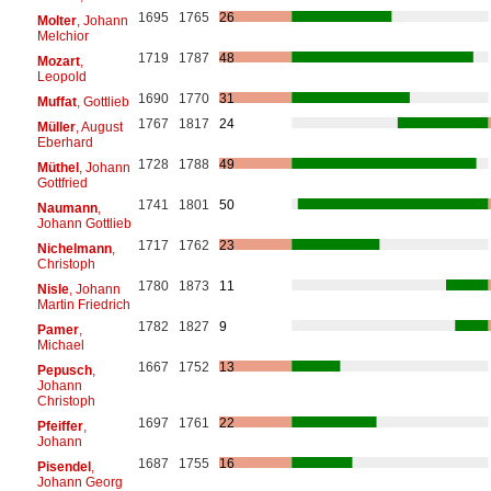
1695
1765
26
Molter
, Johann
Melchior
1719
1787
48
Mozart
,
Leopold
1690
1770
31
Muffat
, Gottlieb
1767
1817
24
Müller
, August
Eberhard
1728
1788
49
Müthel
, Johann
Gottfried
1741
1801
50
Naumann
,
Johann Gottlieb
1717
1762
23
Nichelmann
,
Christoph
1780
1873
11
Nisle
, Johann
Martin Friedrich
1782
1827
9
Pamer
,
Michael
1667
1752
13
Pepusch
,
Johann
Christoph
1697
1761
22
Pfeiffer
,
Johann
1687
1755
16
Pisendel
,
Johann Georg