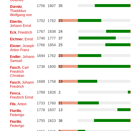
1756
1807
35
Dürnitz
,
Thaddäus
Wolfgang von
1702
1762
23
Eberlin
,
Johann Ernst
1767
1838
24
Eck
, Friedrich
1740
1777
37
Eichner
, Ernst
1766
1854
25
Elsner
, Joseph
Anton Franz
1694
1762
23
Endler
, Johann
Samuel
1736
1800
52
Fasch
, Carl
Friedrich
Christian
1688
1758
19
Fasch
, Johann
Friedrich
1789
1826
2
Fesca
,
Friedrich Ernst
1733
1760
21
Fils
, Anton
1778
1837
13
Fiorillo
,
Federigo
1755
1823
36
Fiorillo
,
Federigo