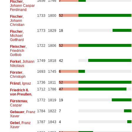
1656
1746
7
Fischer
,
Johann Caspar
Ferdinand
1733
1800
52
Fischer
,
Johann
Christian
1773
1829
18
Fischer
,
Michael
Gotthard
1722
1806
52
Fleischer
,
Friedrich
Gottlob
1749
1818
42
Forkel
, Johann
Nikolaus
1693
1745
6
Förster
,
Christoph
1736
1811
52
Fränzl
, Ignaz
1712
1786
47
Friedrich II.
von Preußen
,
1772
1819
19
Fürstenau
,
Caspar
1784
1822
7
Gebauer
, Franz
Xaver
1787
1843
4
Gebel
, Franz
Xaver