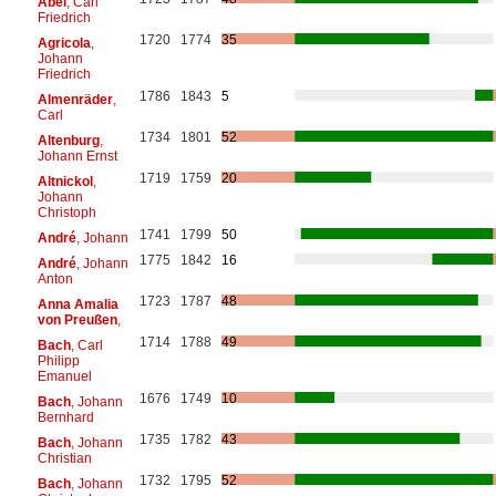
Abel
, Carl
Friedrich
1720
1774
35
Agricola
,
Johann
Friedrich
1786
1843
5
Almenräder
,
Carl
1734
1801
52
Altenburg
,
Johann Ernst
1719
1759
20
Altnickol
,
Johann
Christoph
1741
1799
50
André
, Johann
1775
1842
16
André
, Johann
Anton
1723
1787
48
Anna Amalia
von Preußen
,
1714
1788
49
Bach
, Carl
Philipp
Emanuel
1676
1749
10
Bach
, Johann
Bernhard
1735
1782
43
Bach
, Johann
Christian
1732
1795
52
Bach
, Johann