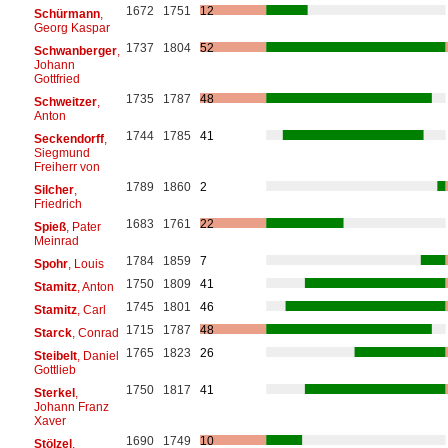
1672
1751
12
Schürmann
,
Georg Kaspar
1737
1804
52
Schwanberger
,
Johann
Gottfried
1735
1787
48
Schweitzer
,
Anton
1744
1785
41
Seckendorff
,
Siegmund
Freiherr von
1789
1860
2
Silcher
,
Friedrich
1683
1761
22
Spieß
, Pater
Meinrad
1784
1859
7
Spohr
, Louis
1750
1809
41
Stamitz
, Anton
1745
1801
46
Stamitz
, Carl
1715
1787
48
Starck
, Conrad
1765
1823
26
Steibelt
, Daniel
Gottlieb
1750
1817
41
Sterkel
,
Johann Franz
Xaver
1690
1749
10
Stölzel
,