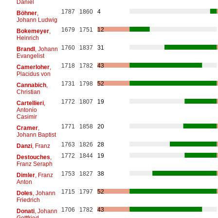
Daniel
1787
1860
4
Böhner
,
Johann Ludwig
1679
1751
12
Bokemeyer
,
Heinrich
1760
1837
31
Brandl
, Johann
Evangelist
1718
1782
43
Camerloher
,
Placidus von
1731
1798
52
Cannabich
,
Christian
1772
1807
19
Cartellieri
,
Antonio
Casimir
1771
1858
20
Cramer
,
Johann Baptist
1763
1826
28
Danzi
, Franz
1772
1844
19
Destouches
,
Franz Seraph
1753
1827
38
Dimler
, Franz
Anton
1715
1797
52
Doles
, Johann
Friedrich
1706
1782
43
Donati
, Johann
Gottfried