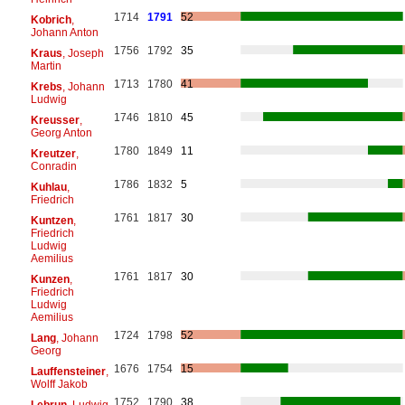
1714
1791
52
Kobrich
,
Johann Anton
1756
1792
35
Kraus
, Joseph
Martin
1713
1780
41
Krebs
, Johann
Ludwig
1746
1810
45
Kreusser
,
Georg Anton
1780
1849
11
Kreutzer
,
Conradin
1786
1832
5
Kuhlau
,
Friedrich
1761
1817
30
Kuntzen
,
Friedrich
Ludwig
Aemilius
1761
1817
30
Kunzen
,
Friedrich
Ludwig
Aemilius
1724
1798
52
Lang
, Johann
Georg
1676
1754
15
Lauffensteiner
,
Wolff Jakob
1752
1790
38
Lebrun
, Ludwig