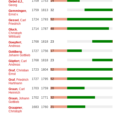
1709
1753
14
Gebel d.J.
,
Georg
1759
1813
32
Gemmingen
,
Ernst v.
1724
1793
52
Gessel
, Carl
Friedrich
1714
1787
48
Gluck
,
Christoph
Willibald
1768
1818
23
Goepfert
,
Andreas
1727
1756
17
Goldberg
,
Johann Gottlieb
1768
1818
23
Göpfert
, Carl
Andreas
1723
1804
52
Graf
, Christian
Ernst
1727
1795
52
Graf
, Friedrich
Hartmann
1703
1759
20
Graun
, Carl
Heinrich
1702
1771
32
Graun
, Johann
Gottlieb
1683
1760
21
Graupner
,
Christoph