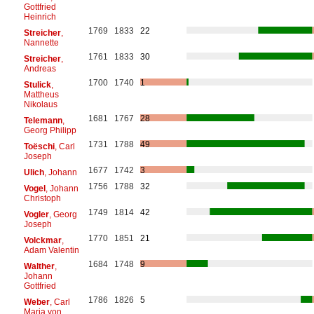
Gottfried
Heinrich
1769
1833
22
Streicher
,
Nannette
1761
1833
30
Streicher
,
Andreas
1700
1740
1
Stulick
,
Mattheus
Nikolaus
1681
1767
28
Telemann
,
Georg Philipp
1731
1788
49
Toëschi
, Carl
Joseph
1677
1742
3
Ulich
, Johann
1756
1788
32
Vogel
, Johann
Christoph
1749
1814
42
Vogler
, Georg
Joseph
1770
1851
21
Volckmar
,
Adam Valentin
1684
1748
9
Walther
,
Johann
Gottfried
1786
1826
5
Weber
, Carl
Maria von