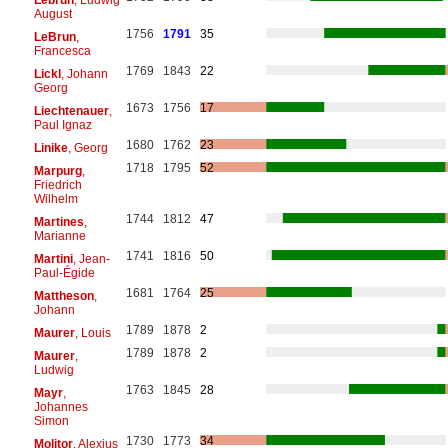
August
1756
1791
35
LeBrun
,
Francesca
1769
1843
22
Lickl
, Johann
Georg
1673
1756
17
Liechtenauer
,
Paul Ignaz
1680
1762
23
Linike
, Georg
1718
1795
52
Marpurg
,
Friedrich
Wilhelm
1744
1812
47
Martines
,
Marianne
1741
1816
50
Martini
, Jean-
Paul-Égide
1681
1764
25
Mattheson
,
Johann
1789
1878
2
Maurer
, Louis
1789
1878
2
Maurer
,
Ludwig
1763
1845
28
Mayr
,
Johannes
Simon
1730
1773
34
Molitor
, Alexius