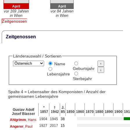
April
April
vor 169 Jahren
vor 84 Jahren
in Wien
in Wien
Zeitgenossen
Zeitgenossen
Länderauswahl / Sortieren
Name
Geburtsjahr
Lebensjahre
Sterbejahr
Spalte 4 = Lebensalter des Komponisten / Anzahl der
gemeinsamen Lebensjahre
*
†
J.
Gustav Adolf
1857
1942
85
1850
1860
1870
1880
1890
1900
191
Josef Blasser
1904
1945
38
Ahlgrimm
, Hans
1927
2017
15
Angerer
, Paul