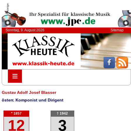
Anzeige
Sonntag, 9. August 2026
Sitemap
≡
≡
Gustav Adolf Josef Blasser
österr. Komponist und Dirigent
* 1857
† 1942
12
3