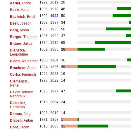
1922
2019
20
Asriel
, Andre
1896
1978
46
Bach
, Maria
1892
1942
50
Bachrich
, Ernst
1908
1987
34
Beer
, Joseph
1885
1935
50
Berg
, Alban
1905
1992
37
Berger
, Theodor
1874
1939
65
Bittner
, Julius
1809
1885
28
Blahetka
,
Leopoldine
1906
1984
36
Bloch
, Waldemar
1824
1896
39
Bruckner
, Anton
1926
2023
16
Cerha
, Friedrich
1928
2022
14
Clemencic
,
René
1895
1977
47
David
, Johann
Nepomuk
1918
2004
24
Delacher
,
Hermann
1928
2019
14
Demus
, Jörg
1781
1858
1
Diabelli
, Anton
1815
1888
31
Dont
, Jacob