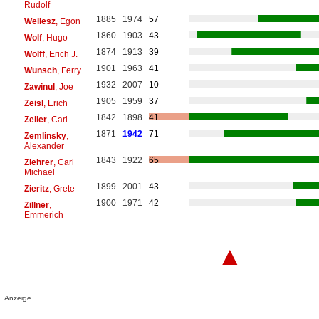
Rudolf
1885
1974
57
Wellesz
, Egon
1860
1903
43
Wolf
, Hugo
1874
1913
39
Wolff
, Erich J.
1901
1963
41
Wunsch
, Ferry
1932
2007
10
Zawinul
, Joe
1905
1959
37
Zeisl
, Erich
1842
1898
41
Zeller
, Carl
1871
1942
71
Zemlinsky
,
Alexander
1843
1922
65
Ziehrer
, Carl
Michael
1899
2001
43
Zieritz
, Grete
1900
1971
42
Zillner
,
Emmerich
▲
Anzeige