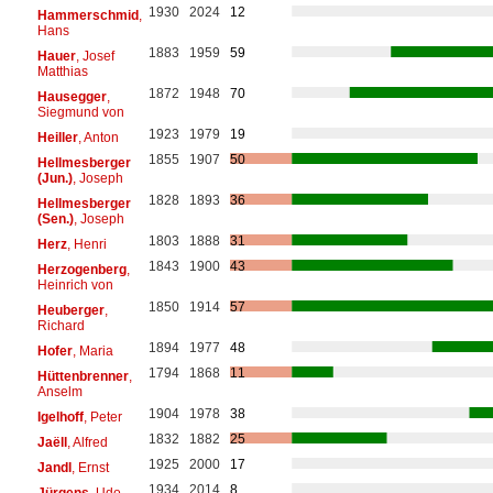
1930
2024
12
Hammerschmid
,
Hans
1883
1959
59
Hauer
, Josef
Matthias
1872
1948
70
Hausegger
,
Siegmund von
1923
1979
19
Heiller
, Anton
1855
1907
50
Hellmesberger
(Jun.)
, Joseph
1828
1893
36
Hellmesberger
(Sen.)
, Joseph
1803
1888
31
Herz
, Henri
1843
1900
43
Herzogenberg
,
Heinrich von
1850
1914
57
Heuberger
,
Richard
1894
1977
48
Hofer
, Maria
1794
1868
11
Hüttenbrenner
,
Anselm
1904
1978
38
Igelhoff
, Peter
1832
1882
25
Jaëll
, Alfred
1925
2000
17
Jandl
, Ernst
1934
2014
8
Jürgens
, Udo