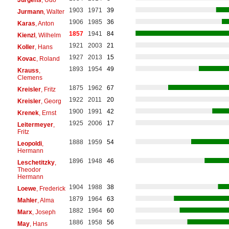
1903
1971
39
Jurmann
, Walter
1906
1985
36
Karas
, Anton
1857
1941
84
Kienzl
, Wilhelm
1921
2003
21
Koller
, Hans
1927
2013
15
Kovac
, Roland
1893
1954
49
Krauss
,
Clemens
1875
1962
67
Kreisler
, Fritz
1922
2011
20
Kreisler
, Georg
1900
1991
42
Krenek
, Ernst
1925
2006
17
Leitermeyer
,
Fritz
1888
1959
54
Leopoldi
,
Hermann
1896
1948
46
Leschetitzky
,
Theodor
Hermann
1904
1988
38
Loewe
, Frederick
1879
1964
63
Mahler
, Alma
1882
1964
60
Marx
, Joseph
1886
1958
56
May
, Hans