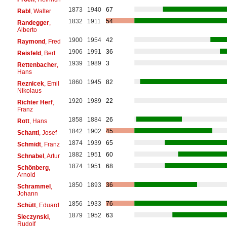
1873
1940
67
Rabl
, Walter
1832
1911
54
Randegger
,
Alberto
1900
1954
42
Raymond
, Fred
1906
1991
36
Reisfeld
, Bert
1939
1989
3
Rettenbacher
,
Hans
1860
1945
82
Reznicek
, Emil
Nikolaus
1920
1989
22
Richter Herf
,
Franz
1858
1884
26
Rott
, Hans
1842
1902
45
Schantl
, Josef
1874
1939
65
Schmidt
, Franz
1882
1951
60
Schnabel
, Artur
1874
1951
68
Schönberg
,
Arnold
1850
1893
36
Schrammel
,
Johann
1856
1933
76
Schütt
, Eduard
1879
1952
63
Sieczynski
,
Rudolf