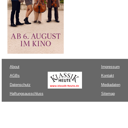
About
Impressum
AGBs
Kontakt
Datenschutz
Mediadaten
Haftungsausschluss
Sitemap