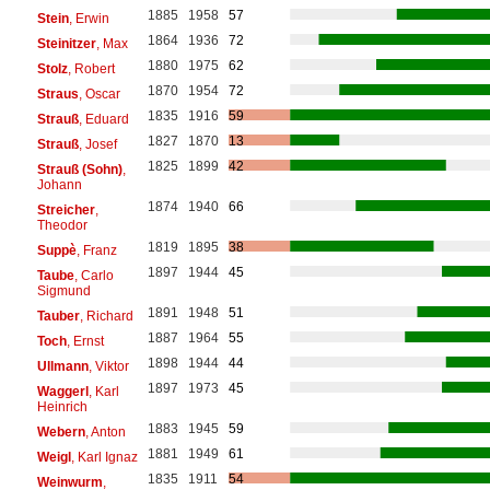
1885
1958
57
Stein
, Erwin
1864
1936
72
Steinitzer
, Max
1880
1975
62
Stolz
, Robert
1870
1954
72
Straus
, Oscar
1835
1916
59
Strauß
, Eduard
1827
1870
13
Strauß
, Josef
1825
1899
42
Strauß (Sohn)
,
Johann
1874
1940
66
Streicher
,
Theodor
1819
1895
38
Suppè
, Franz
1897
1944
45
Taube
, Carlo
Sigmund
1891
1948
51
Tauber
, Richard
1887
1964
55
Toch
, Ernst
1898
1944
44
Ullmann
, Viktor
1897
1973
45
Waggerl
, Karl
Heinrich
1883
1945
59
Webern
, Anton
1881
1949
61
Weigl
, Karl Ignaz
1835
1911
54
Weinwurm
,