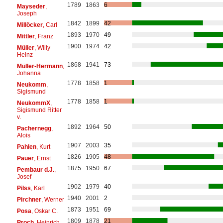
1789
1863
6
Mayseder
,
Joseph
1842
1899
42
Millöcker
, Carl
1893
1970
49
Mittler
, Franz
1900
1974
42
Müller
, Willy
Heinz
1868
1941
73
Müller-Hermann
,
Johanna
1778
1858
1
Neukomm
,
Sigismund
1778
1858
1
NeukommX
,
Sigismund Ritter
v.
1892
1964
50
Pachernegg
,
Alois
1907
2003
35
Pahlen
, Kurt
1826
1905
48
Pauer
, Ernst
1875
1950
67
Pembaur d.J.
,
Josef
1902
1979
40
Pilss
, Karl
1940
2001
2
Pirchner
, Werner
1873
1951
69
Posa
, Oskar C.
1809
1878
21
Proch
, Heinrich