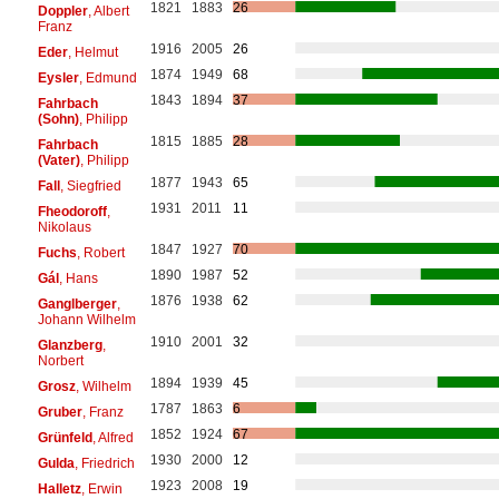
1821
1883
26
Doppler
, Albert
Franz
1916
2005
26
Eder
, Helmut
1874
1949
68
Eysler
, Edmund
1843
1894
37
Fahrbach
(Sohn)
, Philipp
1815
1885
28
Fahrbach
(Vater)
, Philipp
1877
1943
65
Fall
, Siegfried
1931
2011
11
Fheodoroff
,
Nikolaus
1847
1927
70
Fuchs
, Robert
1890
1987
52
Gál
, Hans
1876
1938
62
Ganglberger
,
Johann Wilhelm
1910
2001
32
Glanzberg
,
Norbert
1894
1939
45
Grosz
, Wilhelm
1787
1863
6
Gruber
, Franz
1852
1924
67
Grünfeld
, Alfred
1930
2000
12
Gulda
, Friedrich
1923
2008
19
Halletz
, Erwin