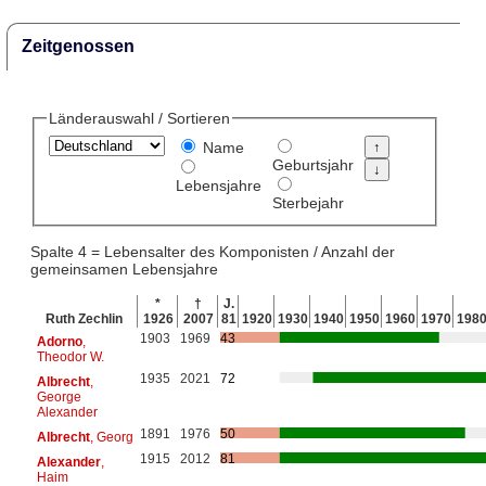
Zeitgenossen
Länderauswahl / Sortieren
Name
Geburtsjahr
Lebensjahre
Sterbejahr
Spalte 4 = Lebensalter des Komponisten / Anzahl der
gemeinsamen Lebensjahre
*
†
J.
Ruth Zechlin
1926
2007
81
1920
1930
1940
1950
1960
1970
198
1903
1969
43
Adorno
,
Theodor W.
1935
2021
72
Albrecht
,
George
Alexander
1891
1976
50
Albrecht
, Georg
1915
2012
81
Alexander
,
Haim