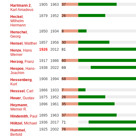
1905
1963
37
Hartmann 2
,
Karl Amadeus
1879
1952
26
Heckel
,
Wilhelm
Hermann
1850
1934
8
Henschel
,
Georg
1857
1956
30
Hensel
, Walther
1926
2012
81
Henze
, Hans
Werner
1917
1986
60
Herzog
, Franz
1938
2022
69
Hespos
, Hans-
Joachim
1908
1994
68
Hessenberg
,
Kurt
1866
1933
7
Hesssel
, Carl
1875
1952
26
Heuer
, Gustav
1896
1961
35
Heymann
,
Werner R.
1895
1963
37
Hindemith
, Paul
1936
2017
71
Höltzel
, Michael
1925
2002
76
Hummel
,
Bertold