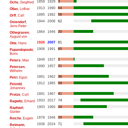
1858
1929
3
Ochs
, Siegfried
1913
1990
64
Olias
, Lothar
1895
1982
56
Orff
, Carl
1944
2006
62
Ostendorf
,
Jens-Peter
1864
1946
20
Othegraven
,
August von
1926
2007
81
Otte
, Hans
1906
1991
65
Papandopoulo
,
Boris
1849
1927
1
Peters
, Max
1890
1957
31
Petersen
,
Wilhelm
1881
1962
36
Petri
, Egon
1912
1985
59
Petzold
,
Johannes
1891
1967
41
Protze
, Curt
1933
2017
74
Ragwitz
, Erhard
1903
1960
34
Raphael
,
Günter
1878
1946
20
Reiche
, Eugen
1936
2024
71
Reimann
,