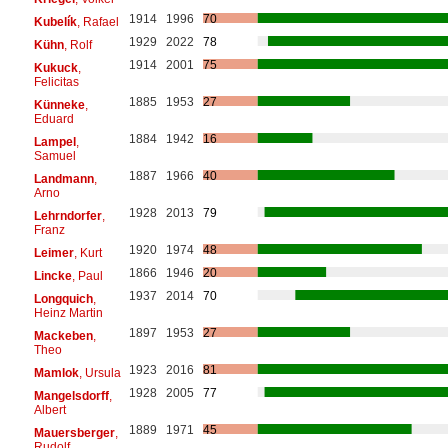
1914
1996
70
Kubelík
, Rafael
1929
2022
78
Kühn
, Rolf
1914
2001
75
Kukuck
,
Felicitas
1885
1953
27
Künneke
,
Eduard
1884
1942
16
Lampel
,
Samuel
1887
1966
40
Landmann
,
Arno
1928
2013
79
Lehrndorfer
,
Franz
1920
1974
48
Leimer
, Kurt
1866
1946
20
Lincke
, Paul
1937
2014
70
Longquich
,
Heinz Martin
1897
1953
27
Mackeben
,
Theo
1923
2016
81
Mamlok
, Ursula
1928
2005
77
Mangelsdorff
,
Albert
1889
1971
45
Mauersberger
,
Rudolf