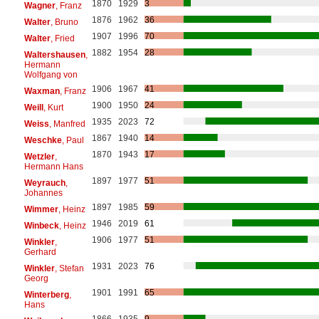
1870
1929
3
Wagner
, Franz
1876
1962
36
Walter
, Bruno
1907
1996
70
Walter
, Fried
1882
1954
28
Waltershausen
,
Hermann
Wolfgang von
1906
1967
41
Waxman
, Franz
1900
1950
24
Weill
, Kurt
1935
2023
72
Weiss
, Manfred
1867
1940
14
Weschke
, Paul
1870
1943
17
Wetzler
,
Hermann Hans
1897
1977
51
Weyrauch
,
Johannes
1897
1985
59
Wimmer
, Heinz
1946
2019
61
Winbeck
, Heinz
1906
1977
51
Winkler
,
Gerhard
1931
2023
76
Winkler
, Stefan
Georg
1901
1991
65
Winterberg
,
Hans
1866
1935
9