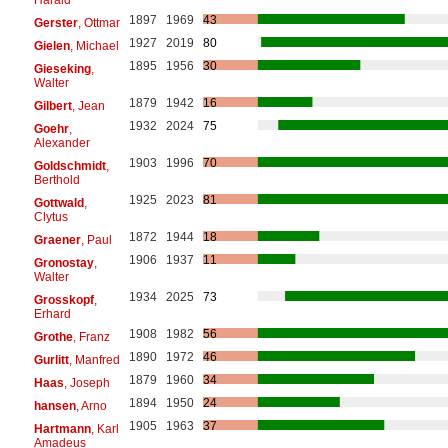
1897
1969
43
Gerster
, Ottmar
1927
2019
80
Gielen
, Michael
1895
1956
30
Gieseking
,
Walter
1879
1942
16
Gilbert
, Jean
1932
2024
75
Goehr
,
Alexander
1903
1996
70
Goldschmidt
,
Berthold
1925
2023
81
Gottwald
,
Clytus
1872
1944
18
Graener
, Paul
1906
1937
11
Gronostay
,
Walter
1934
2025
73
Grosskopf
,
Erhard
1908
1982
56
Grothe
, Franz
1890
1972
46
Gurlitt
, Manfred
1879
1960
34
Haas
, Joseph
1894
1950
24
hansen
, Arno
1905
1963
37
Hartmann
, Karl
Amadeus