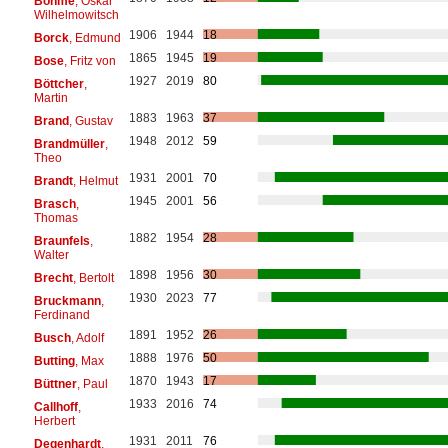
Böhme
, Oskar
Wilhelmowitsch
1906
1944
18
Borck
, Edmund
1865
1945
19
Bose
, Fritz von
1927
2019
80
Böttcher
,
Martin
1883
1963
37
Brand
, Gustav
1948
2012
59
Brandmüller
,
Theo
1931
2001
70
Brandt
, Helmut
1945
2001
56
Brasch
,
Thomas
1882
1954
28
Braunfels
,
Walter
1898
1956
30
Brecht
, Bertolt
1930
2023
77
Bruckmann
,
Ferdinand
1891
1952
26
Busch
, Adolf
1888
1976
50
Butting
, Max
1870
1943
17
Büttner
, Paul
1933
2016
74
Callhoff
,
Herbert
1931
2011
76
Degenhardt
,