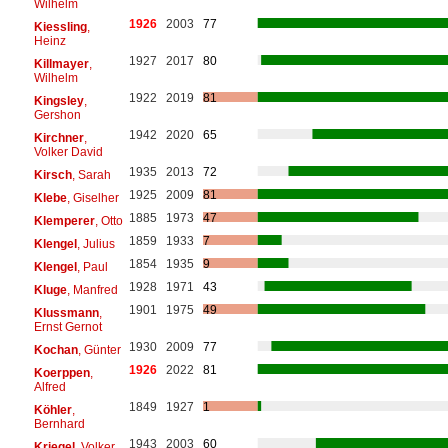
Wilhelm
1926
2003
77
Kiessling
,
Heinz
1927
2017
80
Killmayer
,
Wilhelm
1922
2019
81
Kingsley
,
Gershon
1942
2020
65
Kirchner
,
Volker David
1935
2013
72
Kirsch
, Sarah
1925
2009
81
Klebe
, Giselher
1885
1973
47
Klemperer
, Otto
1859
1933
7
Klengel
, Julius
1854
1935
9
Klengel
, Paul
1928
1971
43
Kluge
, Manfred
1901
1975
49
Klussmann
,
Ernst Gernot
1930
2009
77
Kochan
, Günter
1926
2022
81
Koerppen
,
Alfred
1849
1927
1
Köhler
,
Bernhard
1943
2003
60
Kriegel
, Volker