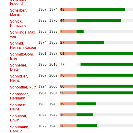
Friedrich
1907
1974
48
Scherber
,
Martin
1893
1970
44
Schick
,
Philippine
1868
1933
7
Schillings
, Max
von
1874
1953
27
Schmid
,
Heinrich Kaspar
1901
1987
61
Schmitz-Gohr
,
Else
1930
2018
77
Schnebel
,
Dieter
1907
2002
76
Schnitzler
,
Heinz
1924
2006
80
Schonthal
, Ruth
1904
1984
58
Schroeder
,
Hermann
1908
1945
19
Schubert
,
Heinz
1894
1942
16
Schulhoff
,
Erwin
1872
1946
20
Schumann
,
Camillo