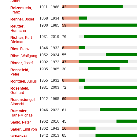
Aribert
1911
1968
42
Reizenstein
,
Franz
1868
1934
8
Renner
, Josef
1900
1985
59
Reutter
,
Hermann
1931
2019
76
Richter
, Kurt
Dietmar
1846
1932
6
Ries
, Franz
1952
2024
55
Rihm
, Wolfgang
1902
1973
47
Rixner
, Josef
1935
1965
30
Ronnefeld
,
Peter
1855
1932
6
Röntgen
, Julius
1931
2003
72
Rosenfeld
,
Gerhard
1912
1995
69
Rosenstengel
,
Albrecht
1946
2023
61
Rummler
,
Hans-Michael
1962
2016
45
Sadlo
, Peter
1862
1942
16
Sauer
, Emil von
1942
2013
65
Schenker
,