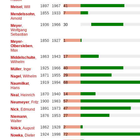
1897
1967
41
Meisel
, Will
1855
1933
7
Mendelssohn
,
Arnold
1936
1966
30
Meyer
,
Wolfgang
Sebastian
1850
1927
1
Meyer-
Olbersleben
,
Max
1863
1943
17
Middelschulte
,
Wilhelm
1925
1966
40
Müller
, Inge
1871
1955
29
Nagel
, Wilhelm
1919
1994
68
Naumilkat
,
Hans
1870
1940
14
Neal
, Heinrich
1900
1983
57
Neumeyer
, Fritz
1891
1973
47
Nick
, Edmund
1876
1953
27
Niemann
,
Walter
1862
1928
2
Nölck
, August
1924
1998
72
Nowka
, Dieter