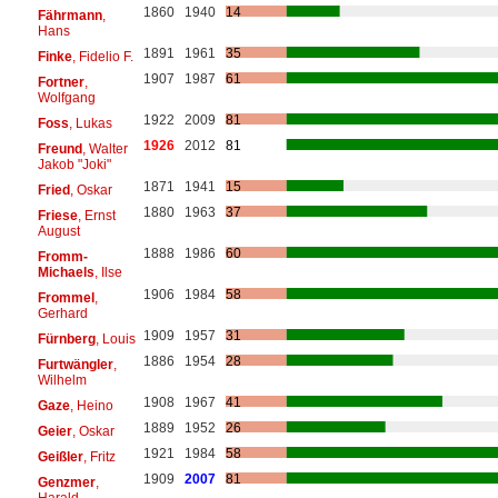
1860
1940
14
Fährmann
,
Hans
1891
1961
35
Finke
, Fidelio F.
1907
1987
61
Fortner
,
Wolfgang
1922
2009
81
Foss
, Lukas
1926
2012
81
Freund
, Walter
Jakob "Joki"
1871
1941
15
Fried
, Oskar
1880
1963
37
Friese
, Ernst
August
1888
1986
60
Fromm-
Michaels
, Ilse
1906
1984
58
Frommel
,
Gerhard
1909
1957
31
Fürnberg
, Louis
1886
1954
28
Furtwängler
,
Wilhelm
1908
1967
41
Gaze
, Heino
1889
1952
26
Geier
, Oskar
1921
1984
58
Geißler
, Fritz
1909
2007
81
Genzmer
,
Harald