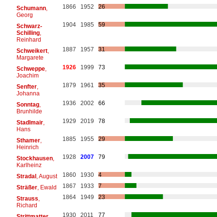
1866
1952
26
Schumann
,
Georg
1904
1985
59
Schwarz-
Schilling
,
Reinhard
1887
1957
31
Schweikert
,
Margarete
1926
1999
73
Schweppe
,
Joachim
1879
1961
35
Senfter
,
Johanna
1936
2002
66
Sonntag
,
Brunhilde
1929
2019
78
Stadlmair
,
Hans
1885
1955
29
Sthamer
,
Heinrich
1928
2007
79
Stockhausen
,
Karlheinz
1860
1930
4
Stradal
, August
1867
1933
7
Sträßer
, Ewald
1864
1949
23
Strauss
,
Richard
1930
2011
77
Strittmatter
,