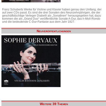
Franz Schuberts Werke für Violine und Klavier haben genau den Umfang, der
auf zwei CDs passt. Es sind die drei Sonaten des Neunzehnjährigen, die der
geschäftstüchtige Verleger Diabelli als „Sonatinen“ herausgegeben hat, dazu
kommen die als „Grand Duo“ veröffentlichte Sonate A-Dur, das h-Moll-Rondo
und die bedeutende C-Dur-Fantasie aus dem Jahr 1827.
Neuveröffentlichungen
Weitere 39 Themen