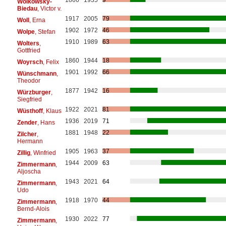
Woikowsky-
Biedau
, Victor v.
1917
2005
79
Woll
, Erna
1902
1972
46
Wolpe
, Stefan
1910
1989
63
Wolters
,
Gottfried
1860
1944
18
Woyrsch
, Felix
1901
1992
66
Wünschmann
,
Theodor
1877
1942
16
Würzburger
,
Siegfried
1922
2021
81
Wüsthoff
, Klaus
1936
2019
71
Zender
, Hans
1881
1948
22
Zilcher
,
Hermann
1905
1963
37
Zillig
, Winfried
1944
2009
63
Zimmermann
,
Aljoscha
1943
2021
64
Zimmermann
,
Udo
1918
1970
44
Zimmermann
,
Bernd-Alois
1930
2022
77
Zimmermann
,