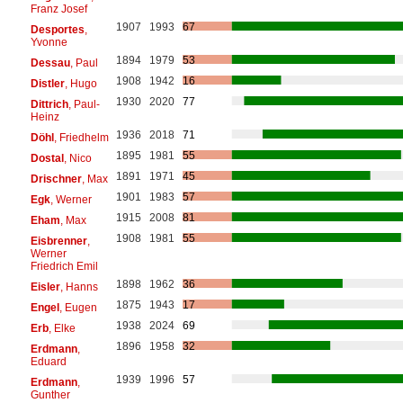
Franz Josef
1907
1993
67
Desportes
,
Yvonne
1894
1979
53
Dessau
, Paul
1908
1942
16
Distler
, Hugo
1930
2020
77
Dittrich
, Paul-
Heinz
1936
2018
71
Döhl
, Friedhelm
1895
1981
55
Dostal
, Nico
1891
1971
45
Drischner
, Max
1901
1983
57
Egk
, Werner
1915
2008
81
Eham
, Max
1908
1981
55
Eisbrenner
,
Werner
Friedrich Emil
1898
1962
36
Eisler
, Hanns
1875
1943
17
Engel
, Eugen
1938
2024
69
Erb
, Elke
1896
1958
32
Erdmann
,
Eduard
1939
1996
57
Erdmann
,
Gunther