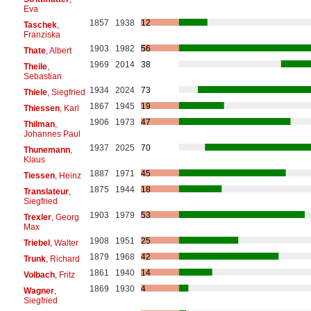
Eva
1857
1938
12
Taschek
,
Franziska
1903
1982
56
Thate
, Albert
1969
2014
38
Theile
,
Sebastian
1934
2024
73
Thiele
, Siegfried
1867
1945
19
Thiessen
, Karl
1906
1973
47
Thilman
,
Johannes Paul
1937
2025
70
Thunemann
,
Klaus
1887
1971
45
Tiessen
, Heinz
1875
1944
18
Translateur
,
Siegfried
1903
1979
53
Trexler
, Georg
Max
1908
1951
25
Triebel
, Walter
1879
1968
42
Trunk
, Richard
1861
1940
14
Volbach
, Fritz
1869
1930
4
Wagner
,
Siegfried