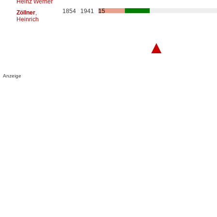
Heinz Werner
1854
1941
15
Zöllner
,
Heinrich
▲
Anzeige