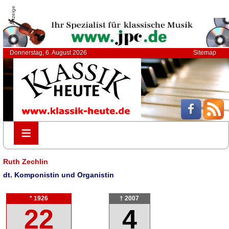
Anzeige
Donnerstag, 6. August 2026
Sitemap
≡
≡
Ruth Zechlin
dt. Komponistin und Organistin
* 1926
† 2007
22
4