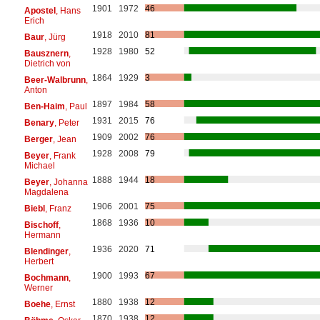
1901
1972
46
Apostel
, Hans
Erich
1918
2010
81
Baur
, Jürg
1928
1980
52
Bausznern
,
Dietrich von
1864
1929
3
Beer-Walbrunn
,
Anton
1897
1984
58
Ben-Haim
, Paul
1931
2015
76
Benary
, Peter
1909
2002
76
Berger
, Jean
1928
2008
79
Beyer
, Frank
Michael
1888
1944
18
Beyer
, Johanna
Magdalena
1906
2001
75
Biebl
, Franz
1868
1936
10
Bischoff
,
Hermann
1936
2020
71
Blendinger
,
Herbert
1900
1993
67
Bochmann
,
Werner
1880
1938
12
Boehe
, Ernst
1870
1938
12