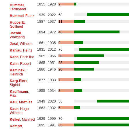
1855
1928
2
Hummel
,
Ferdinand
1939
2022
68
Hummel
, Franz
1887
1937
11
Huppertz
,
Gottfried
1894
1972
46
Jacobi
,
Wolfgang
1861
1935
9
Jeral
, Wilhelm
1931
2012
76
Kahlau
, Heinz
1905
1956
30
Kahn
, Erich Itor
1865
1951
25
Kahn
, Robert
1886
1946
20
Kaminski
,
Heinrich
1877
1933
7
Karg-Elert
,
Sigfrid
1855
1934
8
Kauffmann
,
Fritz
1949
2020
58
Kaul
, Matthias
1863
1932
6
Kaun
, Hugo
Wilhelm
1929
1999
70
Kelkel
, Manfred
1895
1991
65
Kempff
,