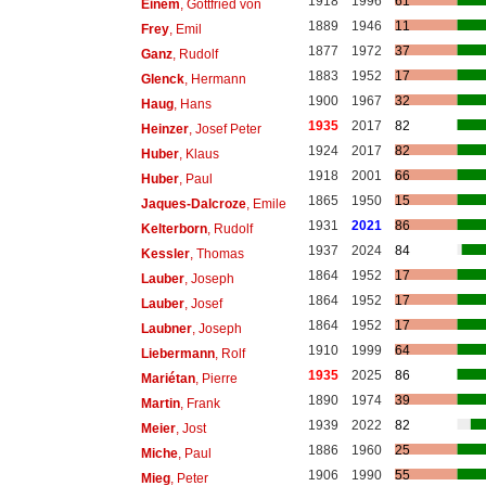
1918
1996
61
Einem
, Gottfried von
1889
1946
11
Frey
, Emil
1877
1972
37
Ganz
, Rudolf
1883
1952
17
Glenck
, Hermann
1900
1967
32
Haug
, Hans
1935
2017
82
Heinzer
, Josef Peter
1924
2017
82
Huber
, Klaus
1918
2001
66
Huber
, Paul
1865
1950
15
Jaques-Dalcroze
, Emile
1931
2021
86
Kelterborn
, Rudolf
1937
2024
84
Kessler
, Thomas
1864
1952
17
Lauber
, Joseph
1864
1952
17
Lauber
, Josef
1864
1952
17
Laubner
, Joseph
1910
1999
64
Liebermann
, Rolf
1935
2025
86
Mariétan
, Pierre
1890
1974
39
Martin
, Frank
1939
2022
82
Meier
, Jost
1886
1960
25
Miche
, Paul
1906
1990
55
Mieg
, Peter