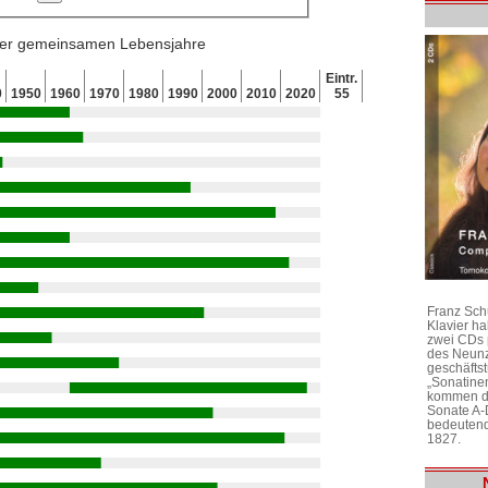
 der gemeinsamen Lebensjahre
Eintr.
0
1950
1960
1970
1980
1990
2000
2010
2020
55
Franz Sch
Klavier h
zwei CDs 
des Neunz
geschäftst
„Sonatine
kommen di
Sonate A-
bedeutend
1827.