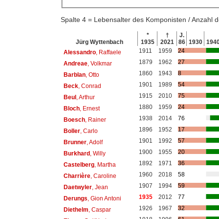
Spalte 4 = Lebensalter des Komponisten / Anzahl
*
†
J.
Jürg Wyttenbach
1935
2021
86
1930
194
1911
1959
24
Alessandro
, Raffaele
1879
1962
27
Andreae
, Volkmar
1860
1943
8
Barblan
, Otto
1901
1989
54
Beck
, Conrad
1915
2010
75
Beul
, Arthur
1880
1959
24
Bloch
, Ernest
1938
2014
76
Boesch
, Rainer
1896
1952
17
Boller
, Carlo
1901
1992
57
Brunner
, Adolf
1900
1955
20
Burkhard
, Willy
1892
1971
36
Castelberg
, Martha
1960
2018
58
Charrière
, Caroline
1907
1994
59
Daetwyler
, Jean
1935
2012
77
Derungs
, Gion Antoni
1926
1967
32
Diethelm
, Caspar