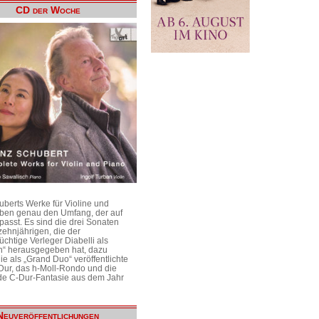
CD der Woche
uberts Werke für Violine und
aben genau den Umfang, der auf
passt. Es sind die drei Sonaten
ehnjährigen, die der
üchtige Verleger Diabelli als
n“ herausgegeben hat, dazu
e als „Grand Duo“ veröffentlichte
Dur, das h-Moll-Rondo und die
e C-Dur-Fantasie aus dem Jahr
Neuveröffentlichungen