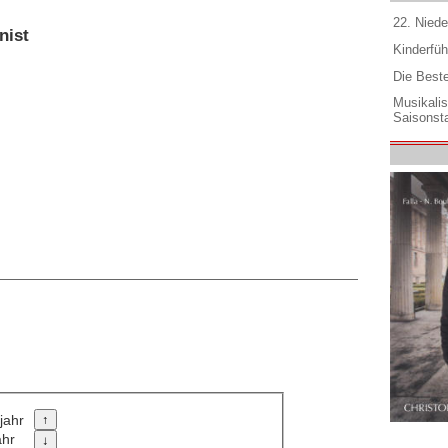
22. Niede
nist
Kinderfüh
Die Best
Musikali
Saisonsta
jahr
ahr