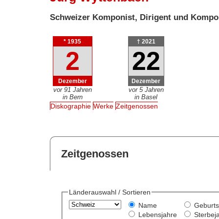
Schweizer Komponist, Dirigent und Kompo
* 1935
† 2021
2
22
Dezember
Dezember
vor 91 Jahren
vor 5 Jahren
in Bern
in Basel
Diskographie
Werke
Zeitgenossen
Zeitgenossen
Länderauswahl / Sortieren
Name
Geburts
Lebensjahre
Sterbej