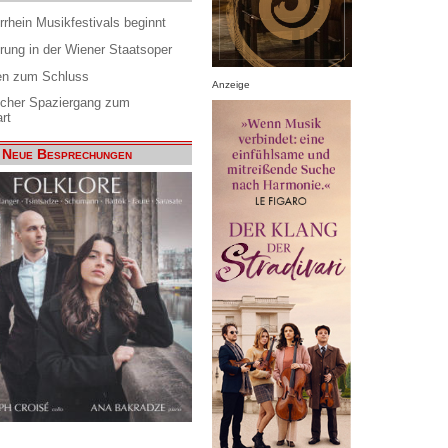
rrhein Musikfestivals beginnt
rung in der Wiener Staatsoper
en zum Schluss
Anzeige
scher Spaziergang zum
rt
Neue Besprechungen