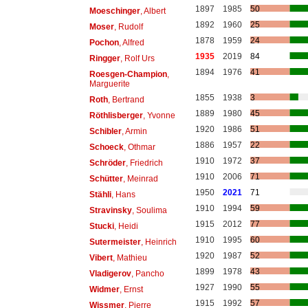
1897
1985
50
Moeschinger
, Albert
1892
1960
25
Moser
, Rudolf
1878
1959
24
Pochon
, Alfred
1935
2019
84
Ringger
, Rolf Urs
1894
1976
41
Roesgen-Champion
,
Marguerite
1855
1938
3
Roth
, Bertrand
1889
1980
45
Röthlisberger
, Yvonne
1920
1986
51
Schibler
, Armin
1886
1957
22
Schoeck
, Othmar
1910
1972
37
Schröder
, Friedrich
1910
2006
71
Schütter
, Meinrad
1950
2021
71
Stähli
, Hans
1910
1994
59
Stravinsky
, Soulima
1915
2012
77
Stucki
, Heidi
1910
1995
60
Sutermeister
, Heinrich
1920
1987
52
Vibert
, Mathieu
1899
1978
43
Vladigerov
, Pancho
1927
1990
55
Widmer
, Ernst
1915
1992
57
Wissmer
, Pierre