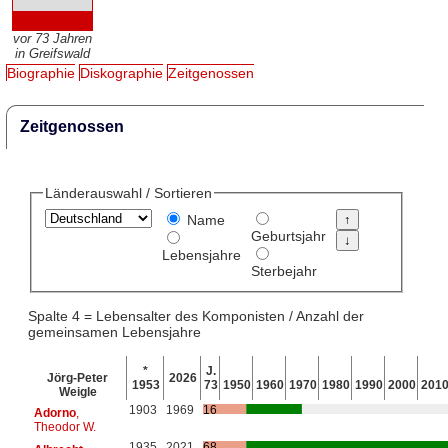
vor 73 Jahren
in Greifswald
Biographie
Diskographie
Zeitgenossen
Zeitgenossen
Länderauswahl / Sortieren
Name
Geburtsjahr
Lebensjahre
Sterbejahr
Spalte 4 = Lebensalter des Komponisten / Anzahl der
gemeinsamen Lebensjahre
*
J.
Jörg-Peter
2026
1953
73
1950
1960
1970
1980
1990
2000
201
Weigle
1903
1969
16
Adorno
,
Theodor W.
1935
2021
68