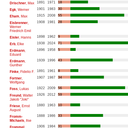
1891
1971
18
Drischner
, Max
1901
1983
30
Egk
, Werner
1915
2008
55
Eham
, Max
1908
1981
28
Eisbrenner
,
Werner
Friedrich Emil
1898
1962
9
Eisler
, Hanns
1938
2024
71
Erb
, Elke
1896
1958
5
Erdmann
,
Eduard
1939
1996
43
Erdmann
,
Gunther
1891
1961
8
Finke
, Fidelio F.
1907
1987
34
Fortner
,
Wolfgang
1922
2009
56
Foss
, Lukas
1926
2012
59
Freund
, Walter
Jakob "Joki"
1880
1963
10
Friese
, Ernst
August
1888
1986
33
Fromm-
Michaels
, Ilse
1906
1984
31
Frommel
,