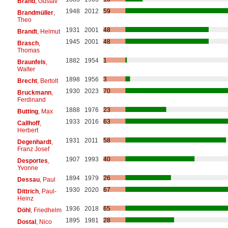
Brand
, Gustav
1948
2012
59
Brandmüller
,
Theo
1931
2001
48
Brandt
, Helmut
1945
2001
48
Brasch
,
Thomas
1882
1954
1
Braunfels
,
Walter
1898
1956
3
Brecht
, Bertolt
1930
2023
70
Bruckmann
,
Ferdinand
1888
1976
23
Butting
, Max
1933
2016
63
Callhoff
,
Herbert
1931
2011
58
Degenhardt
,
Franz Josef
1907
1993
40
Desportes
,
Yvonne
1894
1979
26
Dessau
, Paul
1930
2020
67
Dittrich
, Paul-
Heinz
1936
2018
65
Döhl
, Friedhelm
1895
1981
28
Dostal
, Nico