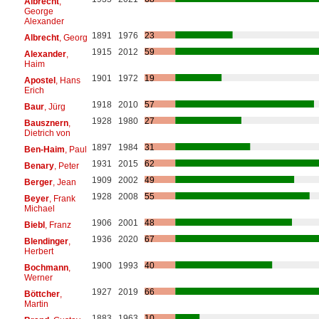
Albrecht
,
George
Alexander
1891
1976
23
Albrecht
, Georg
1915
2012
59
Alexander
,
Haim
1901
1972
19
Apostel
, Hans
Erich
1918
2010
57
Baur
, Jürg
1928
1980
27
Bausznern
,
Dietrich von
1897
1984
31
Ben-Haim
, Paul
1931
2015
62
Benary
, Peter
1909
2002
49
Berger
, Jean
1928
2008
55
Beyer
, Frank
Michael
1906
2001
48
Biebl
, Franz
1936
2020
67
Blendinger
,
Herbert
1900
1993
40
Bochmann
,
Werner
1927
2019
66
Böttcher
,
Martin
1883
1963
10