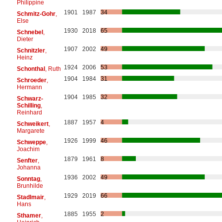
Philippine
1901
1987
34
Schmitz-Gohr
,
Else
1930
2018
65
Schnebel
,
Dieter
1907
2002
49
Schnitzler
,
Heinz
1924
2006
53
Schonthal
, Ruth
1904
1984
31
Schroeder
,
Hermann
1904
1985
32
Schwarz-
Schilling
,
Reinhard
1887
1957
4
Schweikert
,
Margarete
1926
1999
46
Schweppe
,
Joachim
1879
1961
8
Senfter
,
Johanna
1936
2002
49
Sonntag
,
Brunhilde
1929
2019
66
Stadlmair
,
Hans
1885
1955
2
Sthamer
,