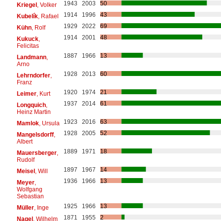
1943
2003
50
Kriegel
, Volker
1914
1996
43
Kubelík
, Rafael
1929
2022
69
Kühn
, Rolf
1914
2001
48
Kukuck
,
Felicitas
1887
1966
13
Landmann
,
Arno
1928
2013
60
Lehrndorfer
,
Franz
1920
1974
21
Leimer
, Kurt
1937
2014
61
Longquich
,
Heinz Martin
1923
2016
63
Mamlok
, Ursula
1928
2005
52
Mangelsdorff
,
Albert
1889
1971
18
Mauersberger
,
Rudolf
1897
1967
14
Meisel
, Will
1936
1966
13
Meyer
,
Wolfgang
Sebastian
1925
1966
13
Müller
, Inge
1871
1955
2
Nagel
, Wilhelm