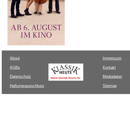
About
Impressum
AGBs
Kontakt
Datenschutz
Mediadaten
Haftungsausschluss
Sitemap