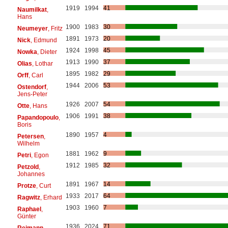
1919
1994
41
Naumilkat
,
Hans
1900
1983
30
Neumeyer
, Fritz
1891
1973
20
Nick
, Edmund
1924
1998
45
Nowka
, Dieter
1913
1990
37
Olias
, Lothar
1895
1982
29
Orff
, Carl
1944
2006
53
Ostendorf
,
Jens-Peter
1926
2007
54
Otte
, Hans
1906
1991
38
Papandopoulo
,
Boris
1890
1957
4
Petersen
,
Wilhelm
1881
1962
9
Petri
, Egon
1912
1985
32
Petzold
,
Johannes
1891
1967
14
Protze
, Curt
1933
2017
64
Ragwitz
, Erhard
1903
1960
7
Raphael
,
Günter
1936
2024
71
Reimann
,