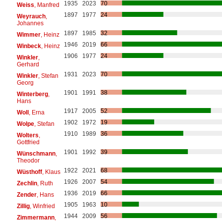
1935
2023
70
Weiss
, Manfred
1897
1977
24
Weyrauch
,
Johannes
1897
1985
32
Wimmer
, Heinz
1946
2019
66
Winbeck
, Heinz
1906
1977
24
Winkler
,
Gerhard
1931
2023
70
Winkler
, Stefan
Georg
1901
1991
38
Winterberg
,
Hans
1917
2005
52
Woll
, Erna
1902
1972
19
Wolpe
, Stefan
1910
1989
36
Wolters
,
Gottfried
1901
1992
39
Wünschmann
,
Theodor
1922
2021
68
Wüsthoff
, Klaus
1926
2007
54
Zechlin
, Ruth
1936
2019
66
Zender
, Hans
1905
1963
10
Zillig
, Winfried
1944
2009
56
Zimmermann
,