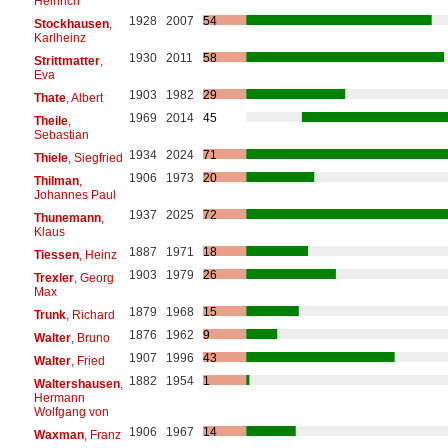
Heinrich
1928
2007
54
Stockhausen
,
Karlheinz
1930
2011
58
Strittmatter
,
Eva
1903
1982
29
Thate
, Albert
1969
2014
45
Theile
,
Sebastian
1934
2024
71
Thiele
, Siegfried
1906
1973
20
Thilman
,
Johannes Paul
1937
2025
72
Thunemann
,
Klaus
1887
1971
18
Tiessen
, Heinz
1903
1979
26
Trexler
, Georg
Max
1879
1968
15
Trunk
, Richard
1876
1962
9
Walter
, Bruno
1907
1996
43
Walter
, Fried
1882
1954
1
Waltershausen
,
Hermann
Wolfgang von
1906
1967
14
Waxman
, Franz