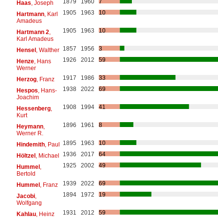
1879
1960
7
Haas
, Joseph
1905
1963
10
Hartmann
, Karl
Amadeus
1905
1963
10
Hartmann 2
,
Karl Amadeus
1857
1956
3
Hensel
, Walther
1926
2012
59
Henze
, Hans
Werner
1917
1986
33
Herzog
, Franz
1938
2022
69
Hespos
, Hans-
Joachim
1908
1994
41
Hessenberg
,
Kurt
1896
1961
8
Heymann
,
Werner R.
1895
1963
10
Hindemith
, Paul
1936
2017
64
Höltzel
, Michael
1925
2002
49
Hummel
,
Bertold
1939
2022
69
Hummel
, Franz
1894
1972
19
Jacobi
,
Wolfgang
1931
2012
59
Kahlau
, Heinz