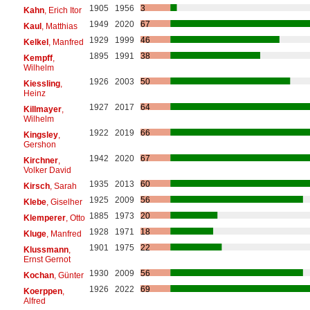
1905
1956
3
Kahn
, Erich Itor
1949
2020
67
Kaul
, Matthias
1929
1999
46
Kelkel
, Manfred
1895
1991
38
Kempff
,
Wilhelm
1926
2003
50
Kiessling
,
Heinz
1927
2017
64
Killmayer
,
Wilhelm
1922
2019
66
Kingsley
,
Gershon
1942
2020
67
Kirchner
,
Volker David
1935
2013
60
Kirsch
, Sarah
1925
2009
56
Klebe
, Giselher
1885
1973
20
Klemperer
, Otto
1928
1971
18
Kluge
, Manfred
1901
1975
22
Klussmann
,
Ernst Gernot
1930
2009
56
Kochan
, Günter
1926
2022
69
Koerppen
,
Alfred