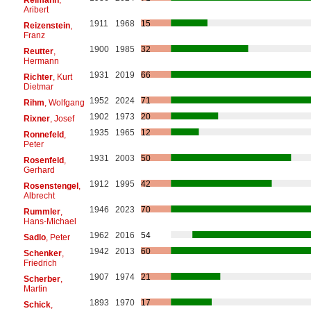
Aribert
1911
1968
15
Reizenstein
,
Franz
1900
1985
32
Reutter
,
Hermann
1931
2019
66
Richter
, Kurt
Dietmar
1952
2024
71
Rihm
, Wolfgang
1902
1973
20
Rixner
, Josef
1935
1965
12
Ronnefeld
,
Peter
1931
2003
50
Rosenfeld
,
Gerhard
1912
1995
42
Rosenstengel
,
Albrecht
1946
2023
70
Rummler
,
Hans-Michael
1962
2016
54
Sadlo
, Peter
1942
2013
60
Schenker
,
Friedrich
1907
1974
21
Scherber
,
Martin
1893
1970
17
Schick
,