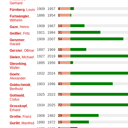
Gerhard
1909
1957
4
Fürnberg
, Louis
1886
1954
1
Furtwängler
,
Wilhelm
1908
1967
14
Gaze
, Heino
1921
1984
31
Geißler
, Fritz
1909
2007
54
Genzmer
,
Harald
1897
1969
16
Gerster
, Ottmar
1927
2019
66
Gielen
, Michael
1895
1956
3
Gieseking
,
Walter
1932
2024
71
Goehr
,
Alexander
1903
1996
43
Goldschmidt
,
Berthold
1925
2023
70
Gottwald
,
Clytus
1934
2025
72
Grosskopf
,
Erhard
1908
1982
29
Grothe
, Franz
1890
1972
19
Gurlitt
, Manfred