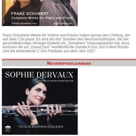
Franz Schuberts Werke für Violine und Klavier haben genau den Umfang, der
auf zwei CDs passt. Es sind die drei Sonaten des Neunzehnjährigen, die der
geschäftstüchtige Verleger Diabelli als „Sonatinen“ herausgegeben hat, dazu
kommen die als „Grand Duo“ veröffentlichte Sonate A-Dur, das h-Moll-Rondo
und die bedeutende C-Dur-Fantasie aus dem Jahr 1827.
Neuveröffentlichungen