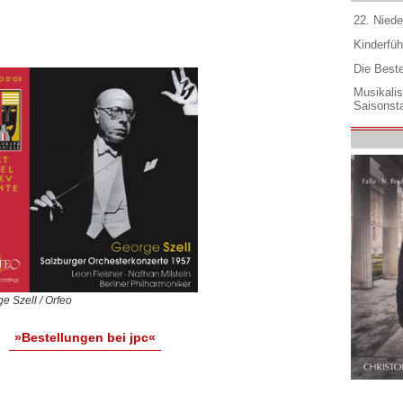
22. Niede
Kinderfüh
Die Best
Musikali
Saisonsta
e Szell / Orfeo
»Bestellungen bei jpc«