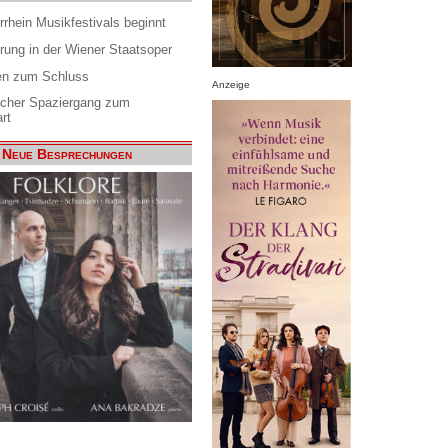
rrhein Musikfestivals beginnt
rung in der Wiener Staatsoper
en zum Schluss
Anzeige
scher Spaziergang zum
rt
Neue Besprechungen