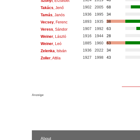
Szönyi
, Erzsébet
1902
2005
68
Takács
, Jenő
1936
1995
34
Tamás
, Janós
1893
1935
38
Vecsey
, Ferenc
1907
1992
63
Veress
, Sándor
1916
1944
28
Weiner
, László
1885
1960
63
Weiner
, Leó
1936
2022
34
Zelenka
, István
1927
1998
43
Zoller
, Attila
Anzeige
About