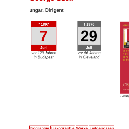
ungar. Dirigent
* 1897
† 1970
7
29
Juni
Juli
vor 129 Jahren
vor 56 Jahren
in Budapest
in Cleveland
Georg
Biographie
Diskographie
Werke
Zeitgenossen