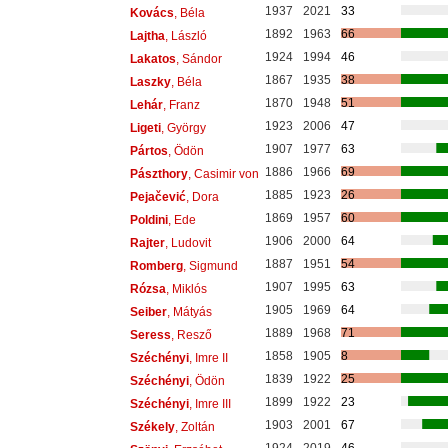
1937
2021
33
Kovács
, Béla
1892
1963
66
Lajtha
, László
1924
1994
46
Lakatos
, Sándor
1867
1935
38
Laszky
, Béla
1870
1948
51
Lehár
, Franz
1923
2006
47
Ligeti
, György
1907
1977
63
Pártos
, Ödön
1886
1966
69
Pászthory
, Casimir von
1885
1923
26
Pejačević
, Dora
1869
1957
60
Poldini
, Ede
1906
2000
64
Rajter
, Ludovit
1887
1951
54
Romberg
, Sigmund
1907
1995
63
Rózsa
, Miklós
1905
1969
64
Seiber
, Mátyás
1889
1968
71
Seress
, Resző
1858
1905
8
Széchényi
, Imre II
1839
1922
25
Széchényi
, Ödön
1899
1922
23
Széchényi
, Imre III
1903
2001
67
Székely
, Zoltán
1924
2019
46