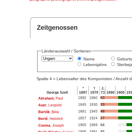
Zeitgenossen
Länderauswahl / Sortieren
Name
Geburts
Lebensjahre
Sterbej
Spalte 4 = Lebensalter des Komponisten / Anzahl
*
†
J.
George Szell
1897
1970
73
1890
1900
19
1892
1960
63
Abraham
, Paul
1845
1930
33
Auer
, Leopold
1881
1945
48
Bartók
, Béla
1857
1924
27
Berté
, Heinrich
1905
1969
64
Cosma
, Joseph
1905
1991
65