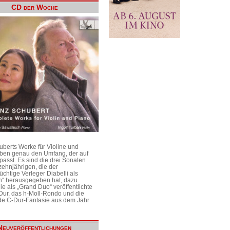
CD der Woche
uberts Werke für Violine und
aben genau den Umfang, der auf
passt. Es sind die drei Sonaten
ehnjährigen, die der
üchtige Verleger Diabelli als
n“ herausgegeben hat, dazu
e als „Grand Duo“ veröffentlichte
Dur, das h-Moll-Rondo und die
e C-Dur-Fantasie aus dem Jahr
Neuveröffentlichungen