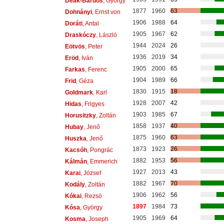
Deák-Bárdos
, György
1877
1960
63
Dohnányi
, Ernst von
1906
1988
64
Doráti
, Antal
1905
1967
62
Draskóczy
, László
1944
2024
26
Eötvös
, Peter
1936
2019
34
Eröd
, Iván
1905
2000
65
Farkas
, Ferenc
1904
1989
66
Frid
, Géza
1830
1915
18
Goldmark
, Karl
1928
2007
42
Hidas
, Frigyes
1903
1985
67
Horusitzky
, Zoltán
1858
1937
40
Hubay
, Jenő
1875
1960
63
Huszka
, Jenő
1873
1923
26
Kacsóh
, Pongrác
1882
1953
56
Kálmán
, Emmerich
1927
2013
43
Karai
, József
1882
1967
70
Kodály
, Zoltán
1906
1962
56
Kókai
, Rezsö
1897
1984
73
Kósa
, György
1905
1969
64
Kosma
, Joseph