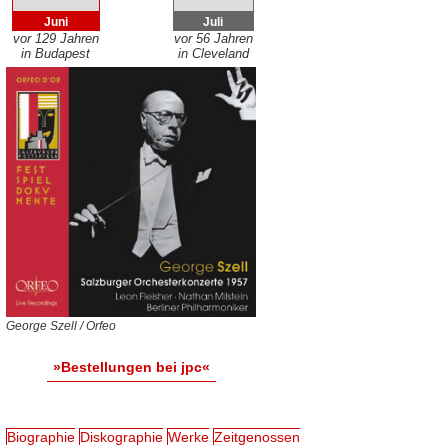
Juni
Juli
vor 129 Jahren
vor 56 Jahren
in Budapest
in Cleveland
George Szell / Orfeo
»Bestellungen bei jpc«
Biographie
Diskographie
Werke
Zeitgenossen