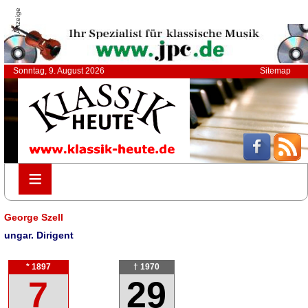
Anzeige
Sonntag, 9. August 2026
Sitemap
≡
≡
George Szell
ungar. Dirigent
* 1897
† 1970
7
29