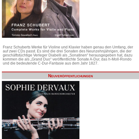
Franz Schuberts Werke für Violine und Klavier haben genau den Umfang, der
auf zwei CDs passt. Es sind die drei Sonaten des Neunzehnjährigen, die der
geschäftstüchtige Verleger Diabelli als „Sonatinen“ herausgegeben hat, dazu
kommen die als „Grand Duo“ veröffentlichte Sonate A-Dur, das h-Moll-Rondo
und die bedeutende C-Dur-Fantasie aus dem Jahr 1827.
Neuveröffentlichungen