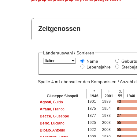
Zeitgenossen
Länderauswahl / Sortieren
Name
Geburts
Lebensjahre
Sterbej
Spalte 4 = Lebensalter des Komponisten / Anzahl
*
†
J.
Giuseppe Sinopoli
1946
2001
55
1940
1901
1989
43
Agosti
, Guido
1875
1954
8
Alfano
, Franco
1877
1973
27
Becce
, Giuseppe
1925
2003
55
Berio
, Luciano
1922
2008
55
Bibalo
, Antonio
1900
1980
34