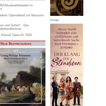
ARD-Musikwettbewerb im
am
nderer Opernabend mit Massimo
Anzeige
en und Gehen“ - Das
dtebundfestival
 Klassik Open-Air 2026
Neue Besprechungen