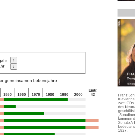
jahr
ahr
 der gemeinsamen Lebensjahre
Eintr.
1950
1960
1970
1980
1990
2000
42
Franz Sch
Klavier h
zwei CDs 
des Neunz
geschäftst
„Sonatine
kommen di
Sonate A-
bedeutend
1827.