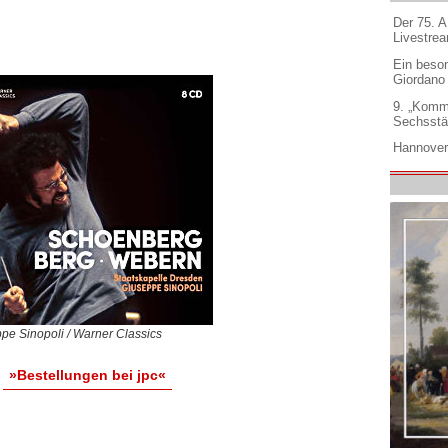
Der 75. 
Livestre
Ein beso
Giordano
9. „Komm
Sechsstä
Hannover
pe Sinopoli / Warner Classics
»Bestellungen bei jpc«