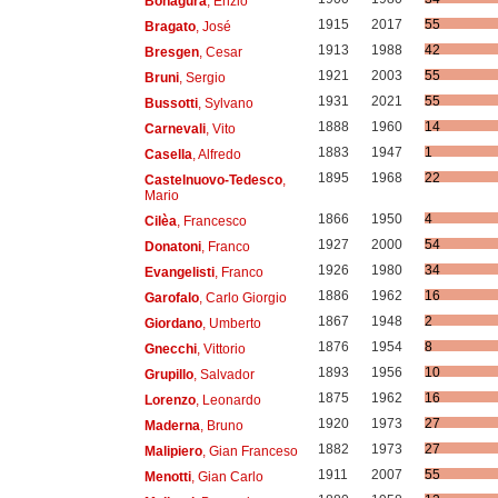
Bonagura
, Enzio
1915
2017
55
Bragato
, José
1913
1988
42
Bresgen
, Cesar
1921
2003
55
Bruni
, Sergio
1931
2021
55
Bussotti
, Sylvano
1888
1960
14
Carnevali
, Vito
1883
1947
1
Casella
, Alfredo
1895
1968
22
Castelnuovo-Tedesco
,
Mario
1866
1950
4
Cilèa
, Francesco
1927
2000
54
Donatoni
, Franco
1926
1980
34
Evangelisti
, Franco
1886
1962
16
Garofalo
, Carlo Giorgio
1867
1948
2
Giordano
, Umberto
1876
1954
8
Gnecchi
, Vittorio
1893
1956
10
Grupillo
, Salvador
1875
1962
16
Lorenzo
, Leonardo
1920
1973
27
Maderna
, Bruno
1882
1973
27
Malipiero
, Gian Franceso
1911
2007
55
Menotti
, Gian Carlo