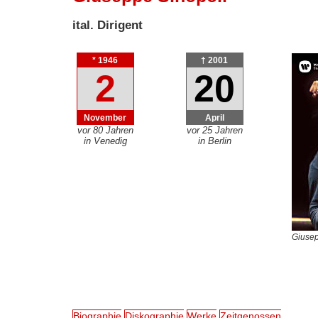
ital. Dirigent
* 1946
† 2001
2
20
November
April
vor 80 Jahren
vor 25 Jahren
in Venedig
in Berlin
Giusep
Biographie
Diskographie
Werke
Zeitgenossen