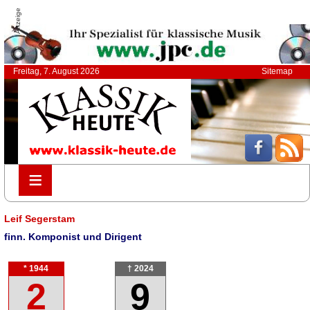
Anzeige
Freitag, 7. August 2026
Sitemap
≡
≡
Leif Segerstam
finn. Komponist und Dirigent
* 1944
† 2024
2
9