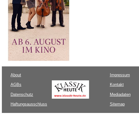
About
Impressum
AGBs
Kontakt
Datenschutz
Mediadaten
Haftungsausschluss
Sitemap