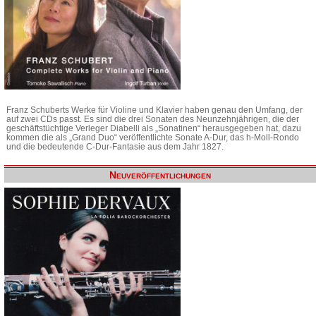
Franz Schuberts Werke für Violine und Klavier haben genau den Umfang, der
auf zwei CDs passt. Es sind die drei Sonaten des Neunzehnjährigen, die der
geschäftstüchtige Verleger Diabelli als „Sonatinen“ herausgegeben hat, dazu
kommen die als „Grand Duo“ veröffentlichte Sonate A-Dur, das h-Moll-Rondo
und die bedeutende C-Dur-Fantasie aus dem Jahr 1827.
Neuveröffentlichungen