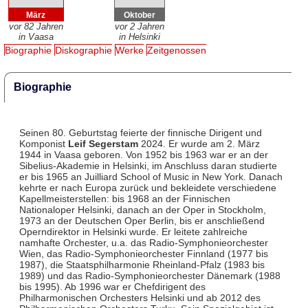
März
Oktober
vor 82 Jahren
vor 2 Jahren
in Vaasa
in Helsinki
Biographie
Diskographie
Werke
Zeitgenossen
Biographie
Seinen 80. Geburtstag feierte der finnische Dirigent und
Komponist
Leif Segerstam
2024. Er wurde am 2. März
1944 in Vaasa geboren. Von 1952 bis 1963 war er an der
Sibelius-Akademie in Helsinki, im Anschluss daran studierte
er bis 1965 an Juilliard School of Music in New York. Danach
kehrte er nach Europa zurück und bekleidete verschiedene
Kapellmeisterstellen: bis 1968 an der Finnischen
Nationaloper Helsinki, danach an der Oper in Stockholm,
1973 an der Deutschen Oper Berlin, bis er anschließend
Operndirektor in Helsinki wurde. Er leitete zahlreiche
namhafte Orchester, u.a. das Radio-Symphonieorchester
Wien, das Radio-Symphonieorchester Finnland (1977 bis
1987), die Staatsphilharmonie Rheinland-Pfalz (1983 bis
1989) und das Radio-Symphonieorchester Dänemark (1988
bis 1995). Ab 1996 war er Chefdirigent des
Philharmonischen Orchesters Helsinki und ab 2012 des