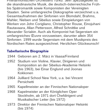
Philharmonischen Orchesters Turku. Sein Spezialgebiet ist
die skandinavische Musik, die deutsch-österreichische Früh-
bis Spätromantik sowie Komponisten der Vereinigten
Staaten. Seine umfangreiche Diskographie verzeichnet u.a.
Gesamtaufnahmen der Sinfonien von Blomdahl, Brahms,
Mahler, Nielsen und Sibelius sowie Einspielungen von
Werken von John Corigliano, Christopher Rouse, Einojuhani
Rautavaara, Allan Pettersson, Alfred Schnittke und
Alexander Scriabin. Auch als Komponist hat Segerstam ein
umfangreiches Œuvre vorzuweisen, darunter allein 354
Sinfonien. 1999 wurde Segerstam mit dem Musikpreis des
Nordischen Rates ausgezeichnet. Herzlichen Glückwunsch!
Tabellarische Biographie
1944
Geboren am 2. März in Vaasa/Finnland
1952
Studium von Violine, Klavier, Dirigieren und
Komposition an der Sibelius-Akademie Helsinki
(bis 1963), bei Einar Englund und Joonas
Kokkonen
1964
Juilliard School New York, u.a. bei Vincent
Persichetti
1965
Kapellmeister an der Finnischen Nationaloper
1968
Kapelmeister an der Königlichen Oper
Stockholm, ab 1971 dort Chefdirigent und
Musikalischer Leiter (bis 1972)
1973
Direktor der Finnischen Nationaloper Helsinki
(bis 1974)