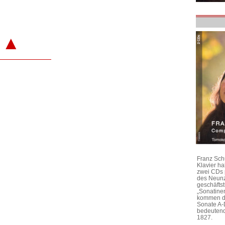
▲
Franz Sch
Klavier h
zwei CDs 
des Neunz
geschäftst
„Sonatine
kommen di
Sonate A-
bedeutend
1827.