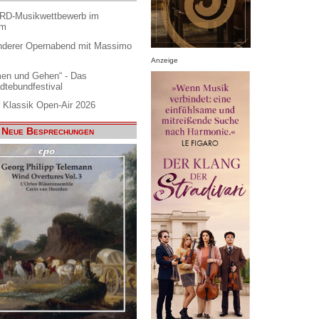
ARD-Musikwettbewerb im
am
nderer Opernabend mit Massimo
Anzeige
en und Gehen“ - Das
dtebundfestival
 Klassik Open-Air 2026
Neue Besprechungen