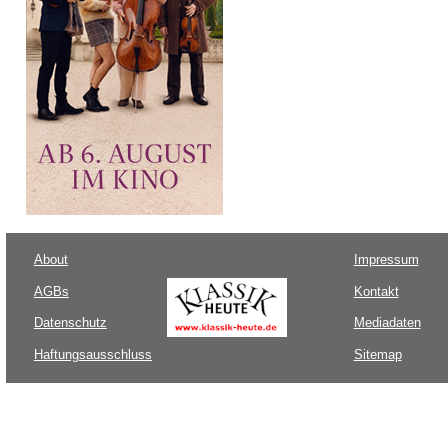
About
Impressum
AGBs
Kontakt
Datenschutz
Mediadaten
Haftungsausschluss
Sitemap