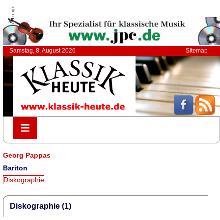
Anzeige
Samstag, 8. August 2026
Sitemap
≡
≡
Georg Pappas
Bariton
Diskographie
Diskographie (1)