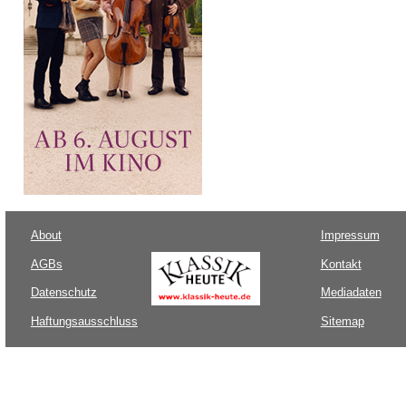
About
Impressum
AGBs
Kontakt
Datenschutz
Mediadaten
Haftungsausschluss
Sitemap