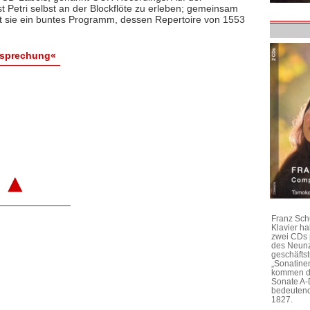
 Petri selbst an der Blockflöte zu erleben; gemeinsam
rt sie ein buntes Programm, dessen Repertoire von 1553
esprechung«
▲
Franz Sch
Klavier h
zwei CDs 
des Neunz
geschäftst
„Sonatine
kommen di
Sonate A-
bedeutend
1827.