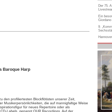
Der 75. 
Livestre
Ein beso
Giordano
9. „Komm
Sechsstä
Hannover
ma Baroque Harp
u den profiliertesten Blockflötisten unserer Zeit,
der Musikerpersönlichkeiten, die auf mannigfaltige Weise
nspirationsfigur für neues Repertoire oder als
n CD-Labels, genannt OUR Recordings. Auf der