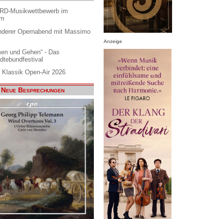
ARD-Musikwettbewerb im
am
nderer Opernabend mit Massimo
Anzeige
en und Gehen“ - Das
dtebundfestival
 Klassik Open-Air 2026
Neue Besprechungen