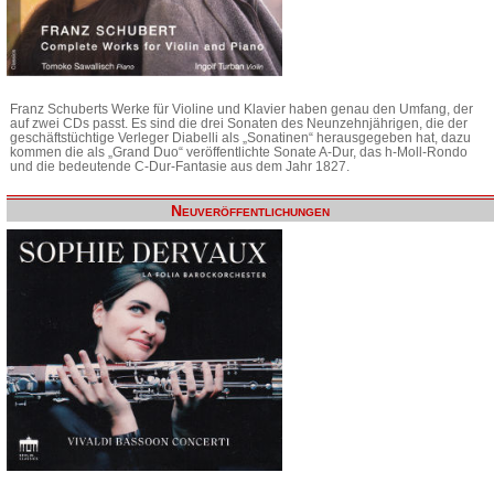
Franz Schuberts Werke für Violine und Klavier haben genau den Umfang, der
auf zwei CDs passt. Es sind die drei Sonaten des Neunzehnjährigen, die der
geschäftstüchtige Verleger Diabelli als „Sonatinen“ herausgegeben hat, dazu
kommen die als „Grand Duo“ veröffentlichte Sonate A-Dur, das h-Moll-Rondo
und die bedeutende C-Dur-Fantasie aus dem Jahr 1827.
Neuveröffentlichungen