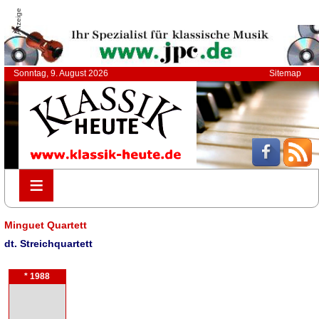
Anzeige
Sonntag, 9. August 2026
Sitemap
≡
≡
Minguet Quartett
dt. Streichquartett
* 1988