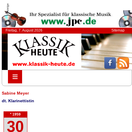
Anzeige
Freitag, 7. August 2026
Sitemap
≡
≡
Sabine Meyer
dt. Klarinettistin
* 1959
30