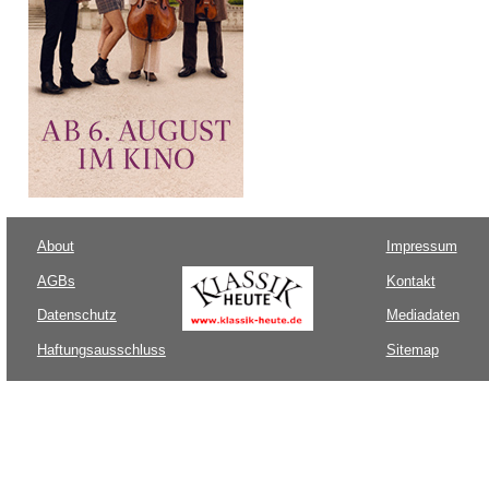
About
Impressum
AGBs
Kontakt
Datenschutz
Mediadaten
Haftungsausschluss
Sitemap