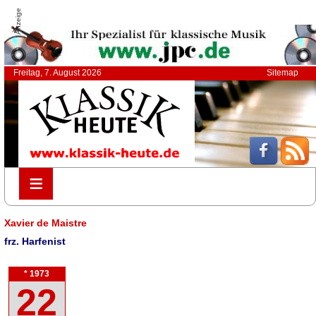
Anzeige
Freitag, 7. August 2026
Sitemap
≡
≡
Xavier de Maistre
frz. Harfenist
* 1973
22