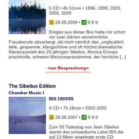
5 CD • 4h 51min • 1996, 1999, 2003,
2005, 2009
29.09.2009
•
9 8 9
Einiges aus dieser Box hatte mir schon
vor zwei Jahren vernehmliche
Freudenrufe abverlangt, als mich nämlich das „unglaublich
tiefe, gespannte, klangschöne und oft höchst dramatische
Klavierquintett des 25-jährigen Sibelius, Monica Groops
prachtvolle, schwere Mezzosopranstimme, der herrliche [...]
»zur Besprechung«
The Sibelius Edition
Chamber Music I
BIS 1903/05
6 CD • 7h 18min • 2002-2005
28.09.2007
•
9 9 9
Zum 50.Todestag von Jean Sibelius
startet das schwedische Label BIS die
auf 13 Alben angelegte erste CD-