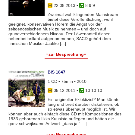
22.08.2013
•
8 9 9
Zweimal wohlklingenden Mainstream
bietet diese Veröffentlichung, wohl
geeignet, konservativen Hörern die Angst vor der
zeitgenössischen Musik zu nehmen – und doch auf
grundverschiedenem Niveau. Der Löwenanteil dieser,
nebenbei brillant aufgenommenen, SACD gehört dem
finnischen Musiker Jaakko [...]
»zur Besprechung«
BIS 1847
1 CD • 75min • 2010
05.12.2011
•
10 10 10
Ein origineller Eklektizist? Man könnte
lang und breit darüber diskutieren, ob
so etwas überhaupt möglich ist. Wir
können aber auch einfach diese CD mit Kompositionen des
1933 geborenen Ilkka Kuusisto auflegen und hätten die
ganz schwejksame Antwort: „dass ja!" [...]
»zur Besprechung«