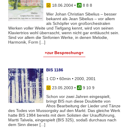
18.06.2004
•
8 8 8
Wer Johan Christian Sibelius – besser
bekannt als Jean Sibelius – vor allem
als Schöpfer von großorchestralen
Werken voller Weite und Tiefgang kennt, wird von seinen
Klaviertrios wohl überrascht, wenn nicht gar enttäuscht sein.
Sind vor allem die Sinfonien Werke, in denen Melodie,
Harmonik, Form [...]
»zur Besprechung«
BIS 1186
1 CD • 60min • 2000, 2001
23.05.2003
•
9 10 9
Schon vor zwei Jahren eingespielt,
bringt BIS nun diese Doublette von
Ahos Bearbeitung der Lieder und Tänze
des Todes von Mussorgsky auf den Markt. Das gleiche Werk
hatte BIS 1984 bereits mit dem Solisten der Uraufführung,
Martti Talvela, eingespielt (BIS 325), sodaß durchaus nach
dem Sinn dieser [...]