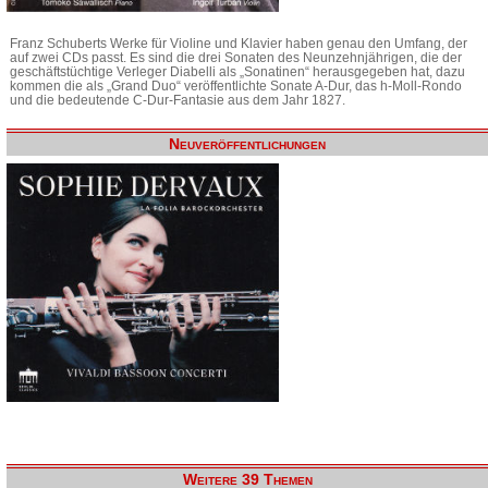
Franz Schuberts Werke für Violine und Klavier haben genau den Umfang, der
auf zwei CDs passt. Es sind die drei Sonaten des Neunzehnjährigen, die der
geschäftstüchtige Verleger Diabelli als „Sonatinen“ herausgegeben hat, dazu
kommen die als „Grand Duo“ veröffentlichte Sonate A-Dur, das h-Moll-Rondo
und die bedeutende C-Dur-Fantasie aus dem Jahr 1827.
Neuveröffentlichungen
Weitere 39 Themen