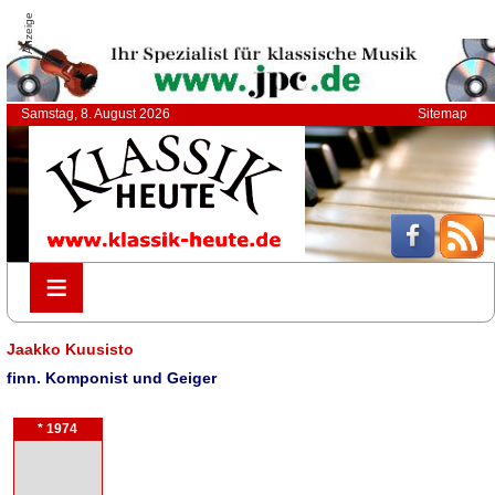
Anzeige
Samstag, 8. August 2026
Sitemap
≡
≡
Jaakko Kuusisto
finn. Komponist und Geiger
* 1974