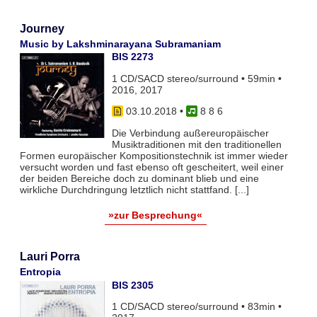
Journey
Music by Lakshminarayana Subramaniam
BIS 2273
1 CD/SACD stereo/surround • 59min •
2016, 2017
03.10.2018
•
8 8 6
Die Verbindung außereuropäischer
Musiktraditionen mit den traditionellen
Formen europäischer Kompositionstechnik ist immer wieder
versucht worden und fast ebenso oft gescheitert, weil einer
der beiden Bereiche doch zu dominant blieb und eine
wirkliche Durchdringung letztlich nicht stattfand. [...]
»zur Besprechung«
Lauri Porra
Entropia
BIS 2305
1 CD/SACD stereo/surround • 83min •