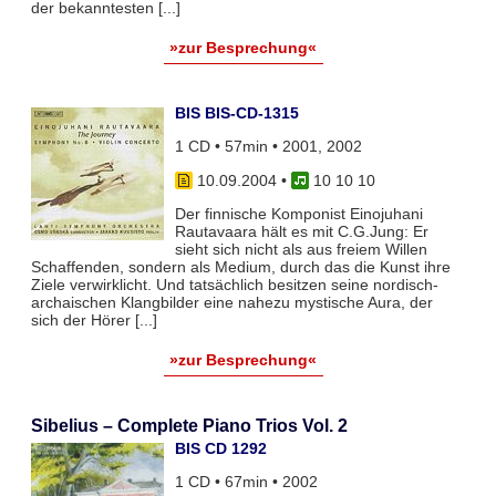
der bekanntesten [...]
»zur Besprechung«
BIS BIS-CD-1315
1 CD • 57min • 2001, 2002
10.09.2004
•
10 10 10
Der finnische Komponist Einojuhani
Rautavaara hält es mit C.G.Jung: Er
sieht sich nicht als aus freiem Willen
Schaffenden, sondern als Medium, durch das die Kunst ihre
Ziele verwirklicht. Und tatsächlich besitzen seine nordisch-
archaischen Klangbilder eine nahezu mystische Aura, der
sich der Hörer [...]
»zur Besprechung«
Sibelius – Complete Piano Trios Vol. 2
BIS CD 1292
1 CD • 67min • 2002