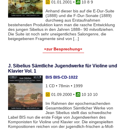
01.01.2001
•
10 8 9
Anhand dieser bis auf die E-Dur-Suite
(1888) und die F-Dur-Sonate (1889)
durchweg aus Erstaufnahmen
bestehenden Produktion kann man die rasche Entwicklung
des jungen Sibelius in den Jahren 1888– 90 mitvollziehen.
Die Suite ist noch sehr uneigentliches Salongenre, die
beigegebenen Fragmente sind von [...]
»zur Besprechung«
J. Sibelius Sämtliche Jugendwerke für Violine und
Klavier Vol. 1
BIS BIS-CD-1022
1 CD • 78min • 1999
01.09.2000
•
10 10 10
Im Rahmen der epochemachenden
Gesamtedition Sämtlicher Werke von
Jean Sibelius stellt das schwedische
Label BIS nun die erste Folge von Jugendwerken des
Komponisten für Violine und Klavier vor. Die eingespielten
Kompositionen reichen von der jugendlich-frischen a-Moll-