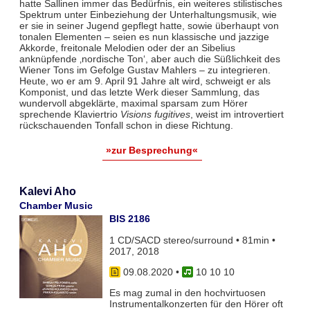
hatte Sallinen immer das Bedürfnis, ein weiteres stilistisches
Spektrum unter Einbeziehung der Unterhaltungsmusik, wie
er sie in seiner Jugend gepflegt hatte, sowie überhaupt von
tonalen Elementen – seien es nun klassische und jazzige
Akkorde, freitonale Melodien oder der an Sibelius
anknüpfende ‚nordische Ton‘, aber auch die Süßlichkeit des
Wiener Tons im Gefolge Gustav Mahlers – zu integrieren.
Heute, wo er am 9. April 91 Jahre alt wird, schweigt er als
Komponist, und das letzte Werk dieser Sammlung, das
wundervoll abgeklärte, maximal sparsam zum Hörer
sprechende Klaviertrio
Visions fugitives
, weist im introvertiert
rückschauenden Tonfall schon in diese Richtung.
»zur Besprechung«
Kalevi Aho
Chamber Music
BIS 2186
1 CD/SACD stereo/surround • 81min •
2017, 2018
09.08.2020
•
10 10 10
Es mag zumal in den hochvirtuosen
Instrumentalkonzerten für den Hörer oft