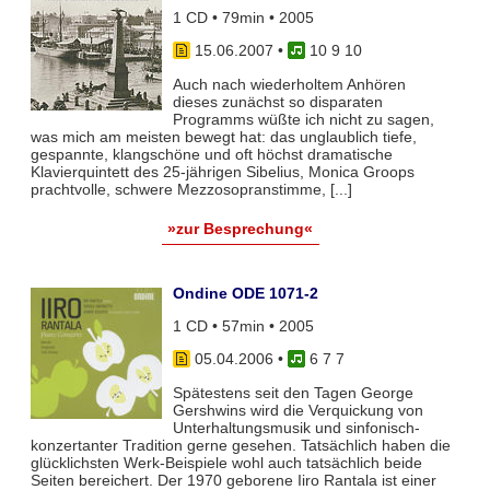
1 CD • 79min • 2005
15.06.2007
•
10 9 10
Auch nach wiederholtem Anhören
dieses zunächst so disparaten
Programms wüßte ich nicht zu sagen,
was mich am meisten bewegt hat: das unglaublich tiefe,
gespannte, klangschöne und oft höchst dramatische
Klavierquintett des 25-jährigen Sibelius, Monica Groops
prachtvolle, schwere Mezzosopranstimme, [...]
»zur Besprechung«
Ondine ODE 1071-2
1 CD • 57min • 2005
05.04.2006
•
6 7 7
Spätestens seit den Tagen George
Gershwins wird die Verquickung von
Unterhaltungsmusik und sinfonisch-
konzertanter Tradition gerne gesehen. Tatsächlich haben die
glücklichsten Werk-Beispiele wohl auch tatsächlich beide
Seiten bereichert. Der 1970 geborene Iiro Rantala ist einer