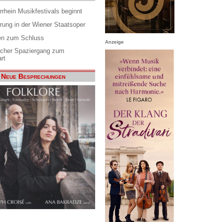
rrhein Musikfestivals beginnt
rung in der Wiener Staatsoper
en zum Schluss
Anzeige
scher Spaziergang zum
rt
Neue Besprechungen