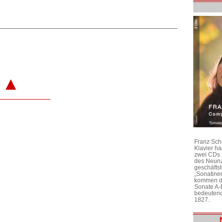
▲
Franz Sch
Klavier h
zwei CDs 
des Neunz
geschäftst
„Sonatine
kommen di
Sonate A-
bedeutend
1827.