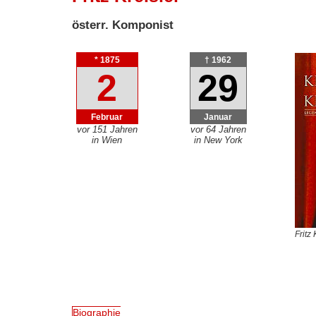
österr. Komponist
* 1875
† 1962
2
29
Februar
Januar
vor 151 Jahren
vor 64 Jahren
in Wien
in New York
Fritz
Biographie