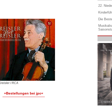
22. Niede
Kinderfüh
Die Best
Musikali
Saisonsta
 Kreisler / RCA
»Bestellungen bei jpc«