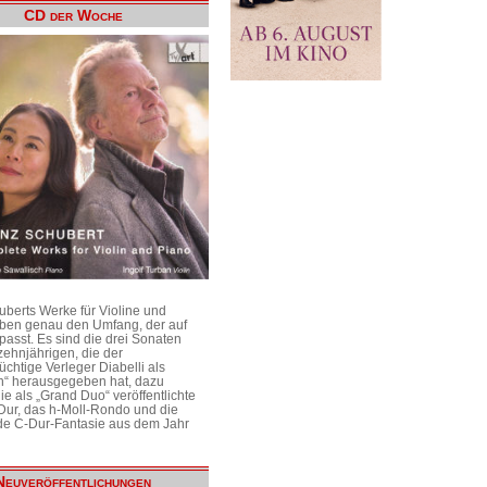
CD der Woche
uberts Werke für Violine und
aben genau den Umfang, der auf
passt. Es sind die drei Sonaten
ehnjährigen, die der
üchtige Verleger Diabelli als
n“ herausgegeben hat, dazu
e als „Grand Duo“ veröffentlichte
Dur, das h-Moll-Rondo und die
e C-Dur-Fantasie aus dem Jahr
Neuveröffentlichungen