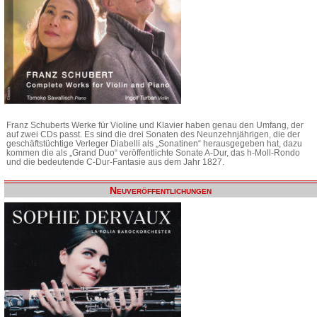
Franz Schuberts Werke für Violine und Klavier haben genau den Umfang, der
auf zwei CDs passt. Es sind die drei Sonaten des Neunzehnjährigen, die der
geschäftstüchtige Verleger Diabelli als „Sonatinen“ herausgegeben hat, dazu
kommen die als „Grand Duo“ veröffentlichte Sonate A-Dur, das h-Moll-Rondo
und die bedeutende C-Dur-Fantasie aus dem Jahr 1827.
Neuveröffentlichungen