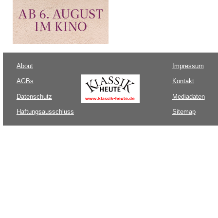
About
Impressum
AGBs
Kontakt
Datenschutz
Mediadaten
Haftungsausschluss
Sitemap