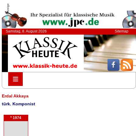
Anzeige
Samstag, 8. August 2026
Sitemap
≡
≡
Erdal Akkaya
türk. Komponist
* 1974