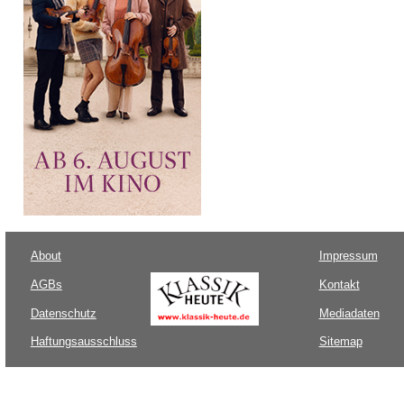
About
Impressum
AGBs
Kontakt
Datenschutz
Mediadaten
Haftungsausschluss
Sitemap