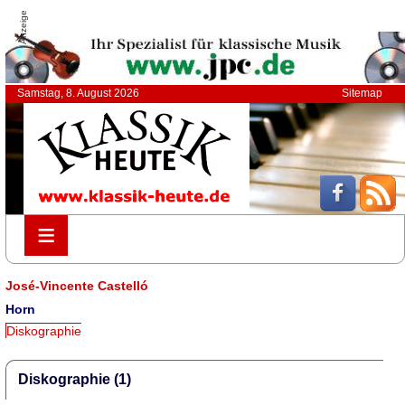
Anzeige
Samstag, 8. August 2026
Sitemap
≡
≡
José-Vincente Castelló
Horn
Diskographie
Diskographie (1)