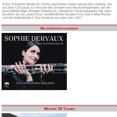
Franz Schuberts Werke für Violine und Klavier haben genau den Umfang, der
auf zwei CDs passt. Es sind die drei Sonaten des Neunzehnjährigen, die der
geschäftstüchtige Verleger Diabelli als „Sonatinen“ herausgegeben hat, dazu
kommen die als „Grand Duo“ veröffentlichte Sonate A-Dur, das h-Moll-Rondo
und die bedeutende C-Dur-Fantasie aus dem Jahr 1827.
Neuveröffentlichungen
Weitere 39 Themen