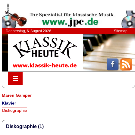
Anzeige
Donnerstag, 6. August 2026
Sitemap
≡
≡
Maren Gamper
Klavier
Diskographie
Diskographie (1)