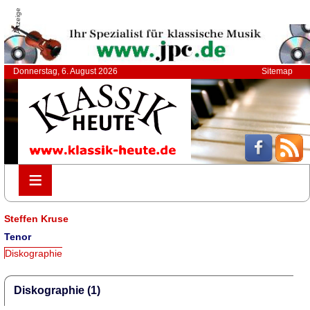
Anzeige
Donnerstag, 6. August 2026
Sitemap
≡
≡
Steffen Kruse
Tenor
Diskographie
Diskographie (1)