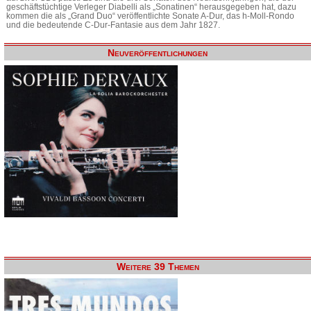
geschäftstüchtige Verleger Diabelli als „Sonatinen“ herausgegeben hat, dazu
kommen die als „Grand Duo“ veröffentlichte Sonate A-Dur, das h-Moll-Rondo
und die bedeutende C-Dur-Fantasie aus dem Jahr 1827.
Neuveröffentlichungen
Weitere 39 Themen