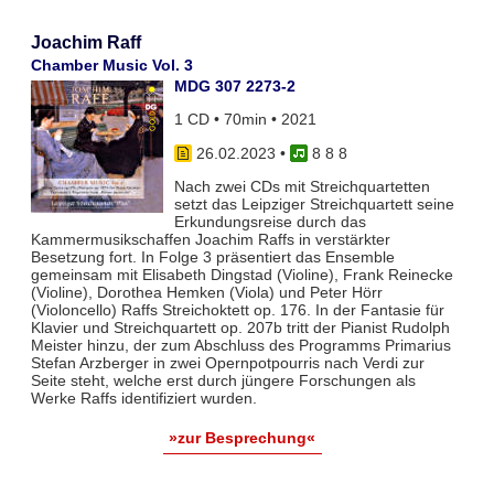
Joachim Raff
Chamber Music Vol. 3
MDG 307 2273-2
1 CD • 70min • 2021
26.02.2023
•
8 8 8
Nach zwei CDs mit Streichquartetten
setzt das Leipziger Streichquartett seine
Erkundungsreise durch das
Kammermusikschaffen Joachim Raffs in verstärkter
Besetzung fort. In Folge 3 präsentiert das Ensemble
gemeinsam mit Elisabeth Dingstad (Violine), Frank Reinecke
(Violine), Dorothea Hemken (Viola) und Peter Hörr
(Violoncello) Raffs Streichoktett op. 176. In der Fantasie für
Klavier und Streichquartett op. 207b tritt der Pianist Rudolph
Meister hinzu, der zum Abschluss des Programms Primarius
Stefan Arzberger in zwei Opernpotpourris nach Verdi zur
Seite steht, welche erst durch jüngere Forschungen als
Werke Raffs identifiziert wurden.
»zur Besprechung«