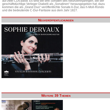
auf zwei CDs passt. Es sind die drei Sonaten des Neunzehnjährigen, die der
geschäftstüchtige Verleger Diabelli als „Sonatinen“ herausgegeben hat, dazu
kommen die als „Grand Duo“ veröffentlichte Sonate A-Dur, das h-Moll-Rondo
und die bedeutende C-Dur-Fantasie aus dem Jahr 1827.
Neuveröffentlichungen
Weitere 39 Themen