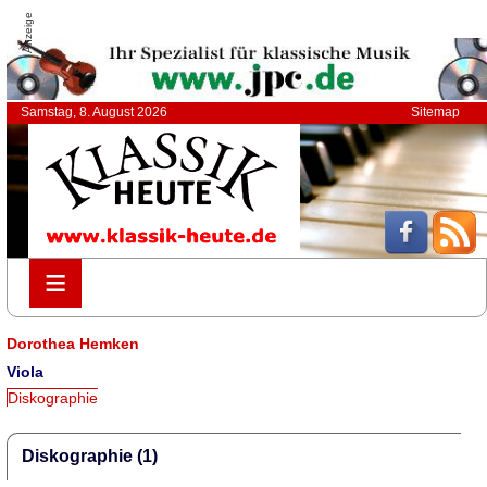
Anzeige
Samstag, 8. August 2026
Sitemap
≡
≡
Dorothea Hemken
Viola
Diskographie
Diskographie (1)