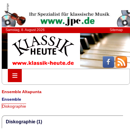
Anzeige
Samstag, 8. August 2026
Sitemap
≡
≡
Ensemble Altapunta
Ensemble
Diskographie
Diskographie (1)