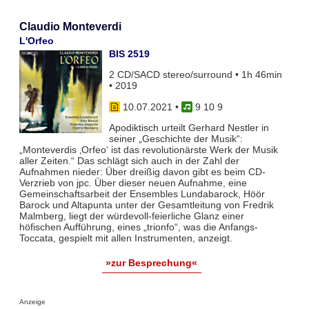
Claudio Monteverdi
L'Orfeo
BIS 2519
2 CD/SACD stereo/surround • 1h 46min
• 2019
10.07.2021
•
9 10 9
Apodiktisch urteilt Gerhard Nestler in
seiner „Geschichte der Musik“:
„Monteverdis ‚Orfeo‘ ist das revolutionärste Werk der Musik
aller Zeiten.“ Das schlägt sich auch in der Zahl der
Aufnahmen nieder: Über dreißig davon gibt es beim CD-
Verzrieb von jpc. Über dieser neuen Aufnahme, eine
Gemeinschaftsarbeit der Ensembles Lundabarock, Höör
Barock und Altapunta unter der Gesamtleitung von Fredrik
Malmberg, liegt der würdevoll-feierliche Glanz einer
höfischen Aufführung, eines „trionfo“, was die Anfangs-
Toccata, gespielt mit allen Instrumenten, anzeigt.
»zur Besprechung«
Anzeige