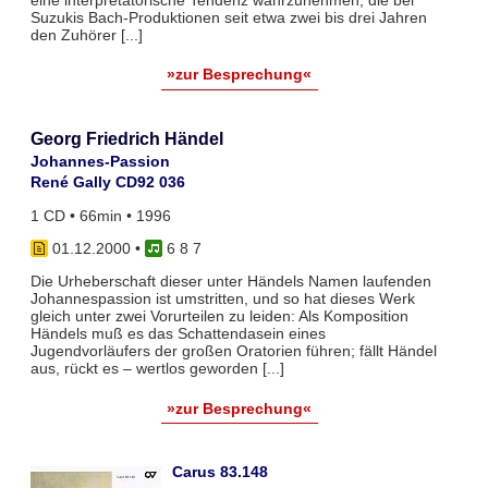
eine interpretatorische Tendenz wahrzunehmen, die bei
Suzukis Bach-Produktionen seit etwa zwei bis drei Jahren
den Zuhörer [...]
»zur Besprechung«
Georg Friedrich Händel
Johannes-Passion
René Gally CD92 036
1 CD • 66min • 1996
01.12.2000
•
6 8 7
Die Urheberschaft dieser unter Händels Namen laufenden
Johannespassion ist umstritten, und so hat dieses Werk
gleich unter zwei Vorurteilen zu leiden: Als Komposition
Händels muß es das Schattendasein eines
Jugendvorläufers der großen Oratorien führen; fällt Händel
aus, rückt es – wertlos geworden [...]
»zur Besprechung«
Carus 83.148