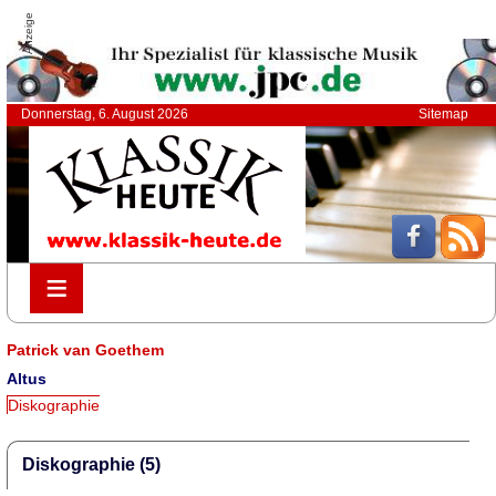
Anzeige
Donnerstag, 6. August 2026
Sitemap
≡
≡
Patrick van Goethem
Altus
Diskographie
Diskographie (5)