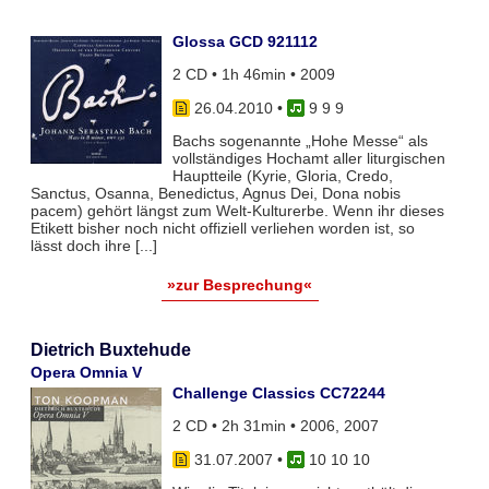
Glossa GCD 921112
2 CD • 1h 46min • 2009
26.04.2010
•
9 9 9
Bachs sogenannte „Hohe Messe“ als
vollständiges Hochamt aller liturgischen
Hauptteile (Kyrie, Gloria, Credo,
Sanctus, Osanna, Benedictus, Agnus Dei, Dona nobis
pacem) gehört längst zum Welt-Kulturerbe. Wenn ihr dieses
Etikett bisher noch nicht offiziell verliehen worden ist, so
lässt doch ihre [...]
»zur Besprechung«
Dietrich Buxtehude
Opera Omnia V
Challenge Classics CC72244
2 CD • 2h 31min • 2006, 2007
31.07.2007
•
10 10 10