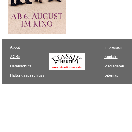
About
Impressum
AGBs
Kontakt
Datenschutz
Mediadaten
Haftungsausschluss
Sitemap