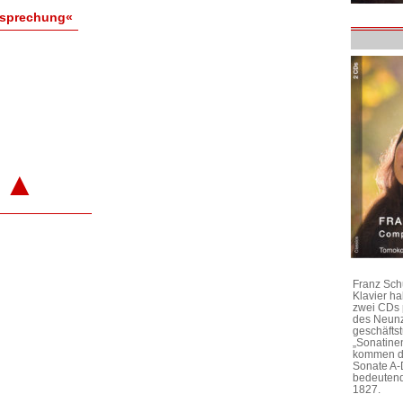
esprechung«
▲
Franz Sch
Klavier h
zwei CDs 
des Neunz
geschäftst
„Sonatine
kommen di
Sonate A-
bedeutend
1827.