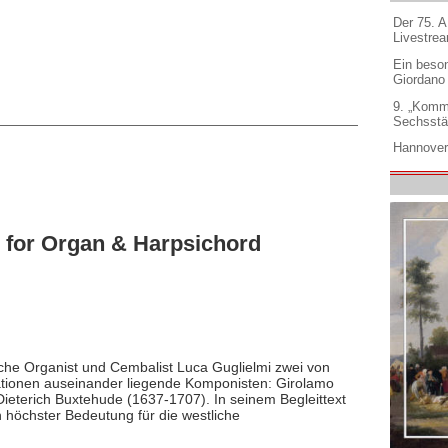
Der 75. 
Livestre
Ein beso
Giordano
9. „Komm
Sechsstä
Hannover
 for Organ & Harpsichord
ische Organist und Cembalist Luca Guglielmi zwei von
tionen auseinander liegende Komponisten: Girolamo
ieterich Buxtehude (1637-1707). In seinem Begleittext
on höchster Bedeutung für die westliche