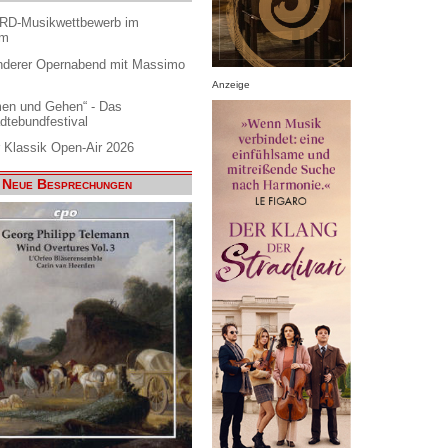
ARD-Musikwettbewerb im
am
nderer Opernabend mit Massimo
Anzeige
en und Gehen“ - Das
dtebundfestival
 Klassik Open-Air 2026
Neue Besprechungen