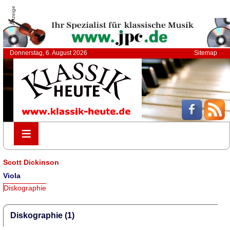
Anzeige
Donnerstag, 6. August 2026
Sitemap
≡
≡
Scott Dickinson
Viola
Diskographie
Diskographie (1)