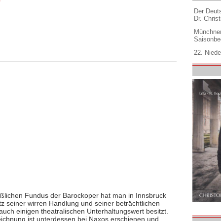
Der Deuts
Dr. Christ
Münchner
Saisonbe
22. Niede
lichen Fundus der Barockoper hat man in Innsbruck
tz seiner wirren Handlung und seiner beträchtlichen
ch einigen theatralischen Unterhaltungswert besitzt.
ichnung ist unterdessen bei Naxos erschienen und