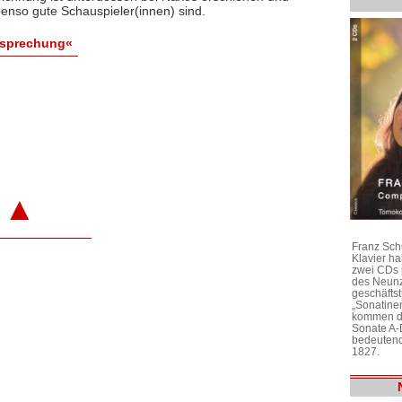
enso gute Schauspieler(innen) sind.
esprechung«
▲
Franz Sch
Klavier h
zwei CDs 
des Neunz
geschäftst
„Sonatine
kommen di
Sonate A-
bedeutend
1827.