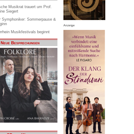
che Musikrat trauert um Prof.
ine Siegert
 Symphoniker: Sommerpause &
ginn
Anzeige
rrhein Musikfestivals beginnt
Neue Besprechungen