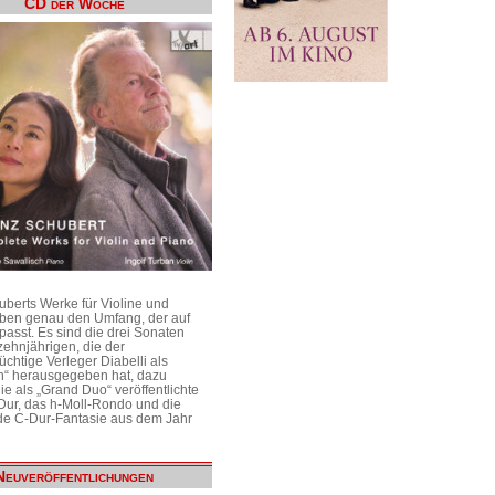
CD der Woche
uberts Werke für Violine und
aben genau den Umfang, der auf
passt. Es sind die drei Sonaten
ehnjährigen, die der
üchtige Verleger Diabelli als
n“ herausgegeben hat, dazu
e als „Grand Duo“ veröffentlichte
Dur, das h-Moll-Rondo und die
e C-Dur-Fantasie aus dem Jahr
Neuveröffentlichungen