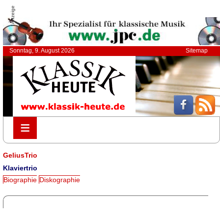
Anzeige
Sonntag, 9. August 2026
Sitemap
≡
≡
GeliusTrio
Klaviertrio
Biographie
Diskographie