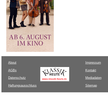
About
Impressum
AGBs
Kontakt
Datenschutz
Mediadaten
Haftungsausschluss
Sitemap