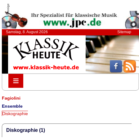
Anzeige
Samstag, 8. August 2026
Sitemap
≡
≡
Fagiolini
Ensemble
Diskographie
Diskographie (1)