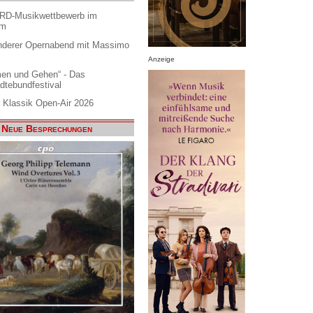
ARD-Musikwettbewerb im
am
nderer Opernabend mit Massimo
Anzeige
en und Gehen“ - Das
dtebundfestival
 Klassik Open-Air 2026
Neue Besprechungen