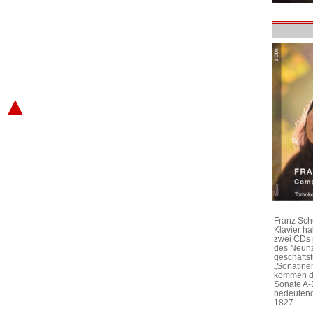
▲
Franz Sch
Klavier h
zwei CDs 
des Neunz
geschäftst
„Sonatine
kommen di
Sonate A-
bedeutend
1827.