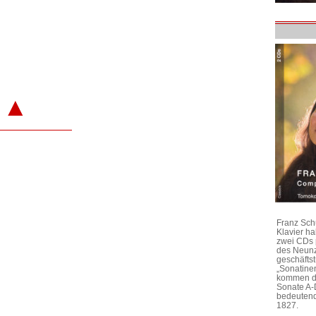
▲
Franz Sch
Klavier h
zwei CDs 
des Neunz
geschäftst
„Sonatine
kommen di
Sonate A-
bedeutend
1827.