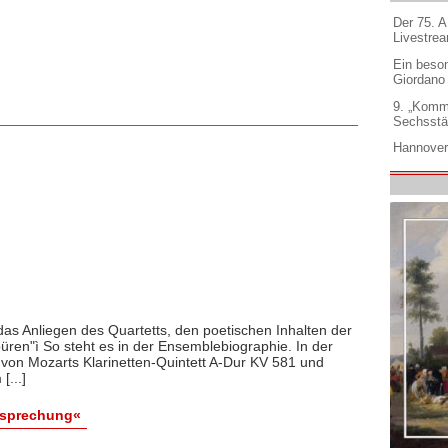
Der 75. 
Livestre
Ein beso
Giordano
9. „Komm
Sechsstä
Hannover
das Anliegen des Quartetts, den poetischen Inhalten der
üren"ì So steht es in der Ensemblebiographie. In der
on Mozarts Klarinetten-Quintett A-Dur KV 581 und
[...]
esprechung«