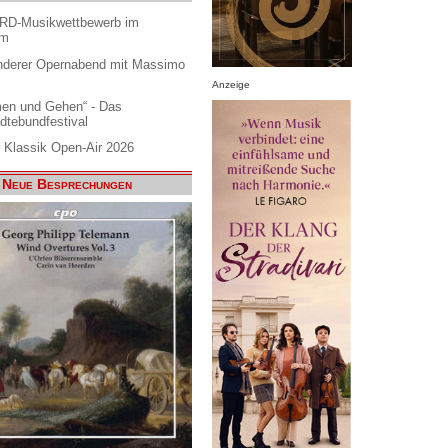
ARD-Musikwettbewerb im
am
nderer Opernabend mit Massimo
Anzeige
en und Gehen“ - Das
dtebundfestival
 Klassik Open-Air 2026
Neue Besprechungen