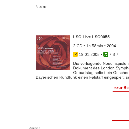
Anzeige
LSO Live LSO0055
2 CD • 1h 58min • 2004
19.01.2005
•
7 8 7
Die vorliegende Neueinspielung
Dokument des London Symphon
Geburtstag selbst ein Geschen
Bayerischen Rundfunk einen Falstaff eingespielt, sei
»zur B
Anzeige