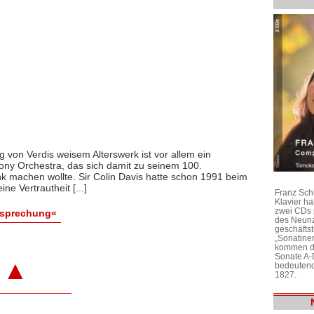
 von Verdis weisem Alterswerk ist vor allem ein
y Orchestra, das sich damit zu seinem 100.
k machen wollte. Sir Colin Davis hatte schon 1991 beim
ne Vertrautheit [...]
Franz Sch
Klavier h
zwei CDs 
esprechung«
des Neunz
geschäftst
„Sonatine
kommen di
Sonate A-
▲
bedeutend
1827.