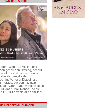
CD der Woche
uberts Werke für Violine und
aben genau den Umfang, der auf
passt. Es sind die drei Sonaten
ehnjährigen, die der
üchtige Verleger Diabelli als
n“ herausgegeben hat, dazu
e als „Grand Duo“ veröffentlichte
Dur, das h-Moll-Rondo und die
e C-Dur-Fantasie aus dem Jahr
Neuveröffentlichungen