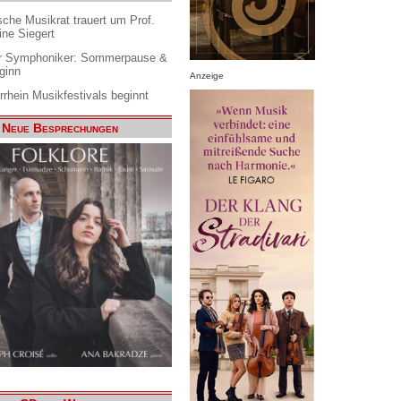
che Musikrat trauert um Prof.
ine Siegert
 Symphoniker: Sommerpause &
ginn
Anzeige
rrhein Musikfestivals beginnt
Neue Besprechungen