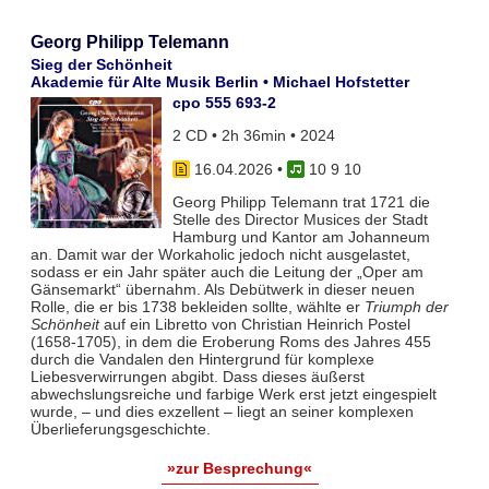
Georg Philipp Telemann
Sieg der Schönheit
Akademie für Alte Musik Berlin • Michael Hofstetter
cpo 555 693-2
2 CD • 2h 36min • 2024
16.04.2026
•
10 9 10
Georg Philipp Telemann trat 1721 die
Stelle des Director Musices der Stadt
Hamburg und Kantor am Johanneum
an. Damit war der Workaholic jedoch nicht ausgelastet,
sodass er ein Jahr später auch die Leitung der „Oper am
Gänsemarkt“ übernahm. Als Debütwerk in dieser neuen
Rolle, die er bis 1738 bekleiden sollte, wählte er
Triumph der
Schönheit
auf ein Libretto von Christian Heinrich Postel
(1658-1705), in dem die Eroberung Roms des Jahres 455
durch die Vandalen den Hintergrund für komplexe
Liebesverwirrungen abgibt. Dass dieses äußerst
abwechslungsreiche und farbige Werk erst jetzt eingespielt
wurde, – und dies exzellent – liegt an seiner komplexen
Überlieferungsgeschichte.
»zur Besprechung«